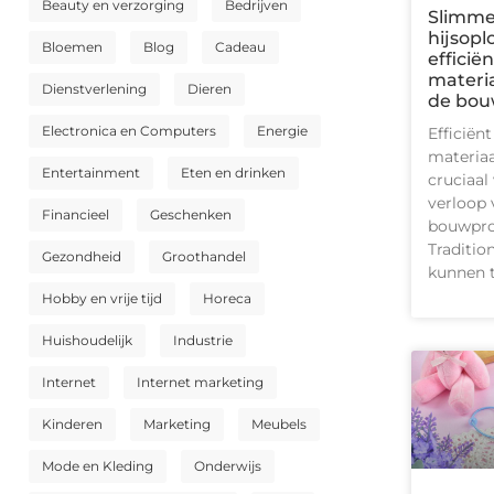
Beauty en verzorging
Bedrijven
Slimm
hijsopl
Bloemen
Blog
Cadeau
efficië
materi
Dienstverlening
Dieren
de bou
Electronica en Computers
Energie
Efficiënt
materiaa
Entertainment
Eten en drinken
cruciaal
verloop 
Financieel
Geschenken
bouwpro
Traditio
Gezondheid
Groothandel
kunnen 
Hobby en vrije tijd
Horeca
Huishoudelijk
Industrie
Internet
Internet marketing
Kinderen
Marketing
Meubels
Mode en Kleding
Onderwijs