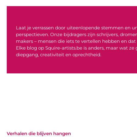
Laat je verrassen door uiteenlopende stemmen en u
perspectieven. Onze bijdragers zijn schrijvers, drome
makers – mensen die iets te vertellen hebben en dat 
Elke blog op Squire-artists.be is anders, maar wat z
diepgang, creativiteit en oprechtheid.
Verhalen die blijven hangen