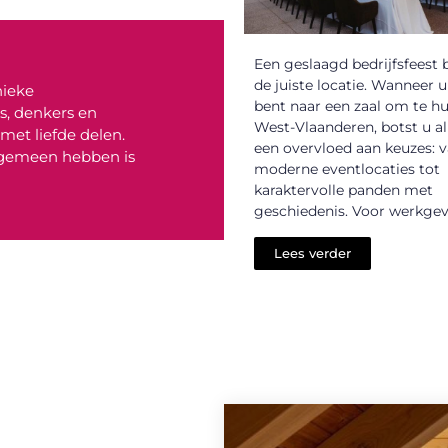
Een geslaagd bedrijfsfeest b
de juiste locatie. Wanneer 
nieke
bent naar een zaal om te hu
rs, denkers en
West-Vlaanderen, botst u al
met liefde delen.
een overvloed aan keuzes: 
e gemeen hebben is
moderne eventlocaties tot
karaktervolle panden met
geschiedenis. Voor werkgeve
Lees verder