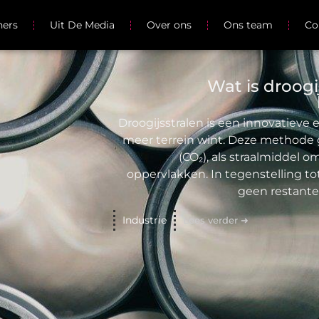
ners
Uit De Media
Over ons
Ons team
Co
Wat is droog
Droogijsstralen is een innovatieve
meer terrein wint. Deze methode g
(CO₂), als straalmiddel 
oppervlakken. In tegenstelling to
geen restante
Industrie
Lees verder ➜