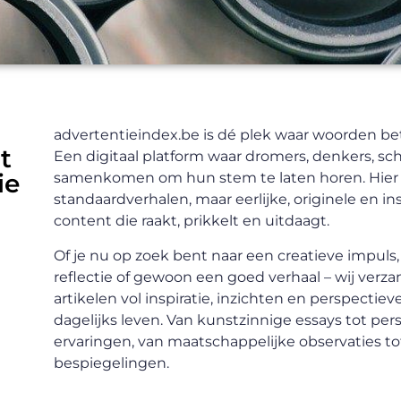
advertentieindex.be is dé plek waar woorden bet
t
Een digitaal platform waar dromers, denkers, sc
ie
samenkomen om hun stem te laten horen. Hier 
standaardverhalen, maar eerlijke, originele en i
content die raakt, prikkelt en uitdaagt.
Of je nu op zoek bent naar een creatieve impul
reflectie of gewoon een goed verhaal – wij verz
artikelen vol inspiratie, inzichten en perspectiev
dagelijks leven. Van kunstzinnige essays tot per
ervaringen, van maatschappelijke observaties to
bespiegelingen.