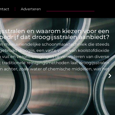
ntact
Adverteren
ijsstralen en waarom kiezen voor een
bedrijf dat droogijsstralen aanbiedt?
 en milieuvriendelijke schoonmaaktechniek die steeds
ebruikt droogijs, een vaste vorm van koolstofdioxide
om vuil en verontreinigingen te verwijderen van diverse
t traditionele reinigingsmethoden laat droogijsstralen
n achter, zoals water of chemische middelen, wat het