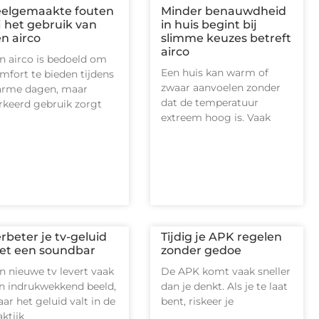
eelgemaakte fouten
Minder benauwdheid
j het gebruik van
in huis begint bij
n airco
slimme keuzes betreft
airco
n airco is bedoeld om
Een huis kan warm of
mfort te bieden tijdens
zwaar aanvoelen zonder
rme dagen, maar
dat de temperatuur
rkeerd gebruik zorgt
extreem hoog is. Vaak
rbeter je tv-geluid
Tijdig je APK regelen
et een soundbar
zonder gedoe
n nieuwe tv levert vaak
De APK komt vaak sneller
n indrukwekkend beeld,
dan je denkt. Als je te laat
ar het geluid valt in de
bent, riskeer je
aktijk