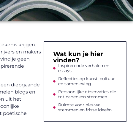
ekenis krijgen.
hrijvers en makers
Wat kun je hier
vind je geen
vinden?
Inspirerende verhalen en
nspirerende
essays
Reflecties op kunst, cultuur
en samenleving
s, een diepgaande
amelen blogs en
Persoonlijke observaties die
tot nadenken stemmen
en uit het
Ruimte voor nieuwe
soonlijke
stemmen en frisse ideeën
t poëtische