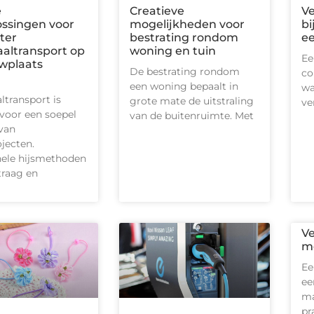
e
Creatieve
V
ossingen voor
mogelijkheden voor
bi
nter
bestrating rondom
ee
aaltransport op
woning en tuin
Ee
wplaats
De bestrating rondom
co
een woning bepaalt in
wa
ltransport is
grote mate de uitstraling
ve
 voor een soepel
van de buitenruimte. Met
van
jecten.
nele hijsmethoden
traag en
Ve
m
Ee
ee
ma
pr