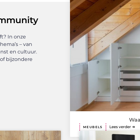
ommunity
t? In onze
thema’s – van
unst en cultuur.
of bijzondere
Waa
Lees verder ➜
MEUBELS