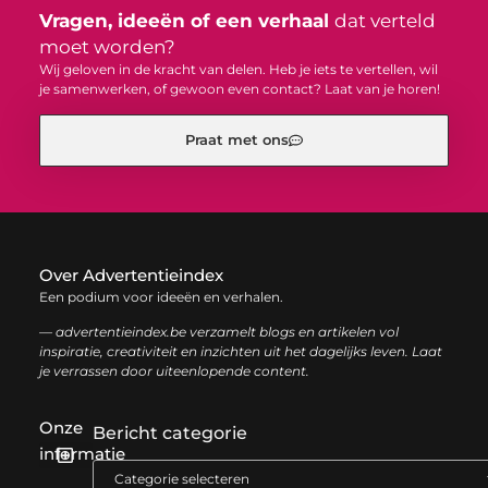
Vragen, ideeën of een verhaal
dat verteld
moet worden?
Wij geloven in de kracht van delen. Heb je iets te vertellen, wil
je samenwerken, of gewoon even contact? Laat van je horen!
Praat met ons
Over Advertentieindex
Een podium voor ideeën en verhalen.
— advertentieindex.be verzamelt blogs en artikelen vol
inspiratie, creativiteit en inzichten uit het dagelijks leven. Laat
je verrassen door uiteenlopende content.
Onze
Bericht categorie
informatie
Goede backlinks kopen: zo versterk je jouw online autoriteit op een slimme manier
Geld online verdienen: zo bouw je stap voor stap jouw digitale inkomen op