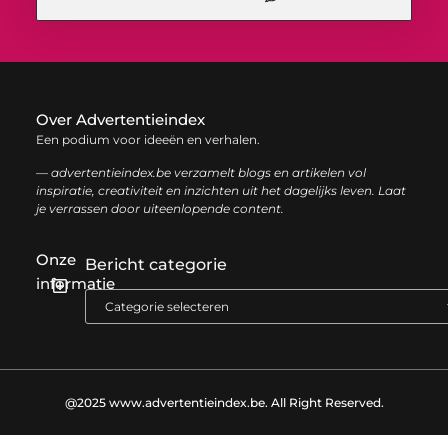
Over Advertentieindex
Een podium voor ideeën en verhalen.
— advertentieindex.be verzamelt blogs en artikelen vol
inspiratie, creativiteit en inzichten uit het dagelijks leven. Laat
je verrassen door uiteenlopende content.
Onze
Bericht categorie
informatie
Goede backlinks kopen: zo versterk je jouw online autoriteit op een slimme manier
Geld online verdienen: zo bouw je stap voor stap jouw digitale inkomen op
@2025 www.advertentieindex.be. All Right Reserved.​