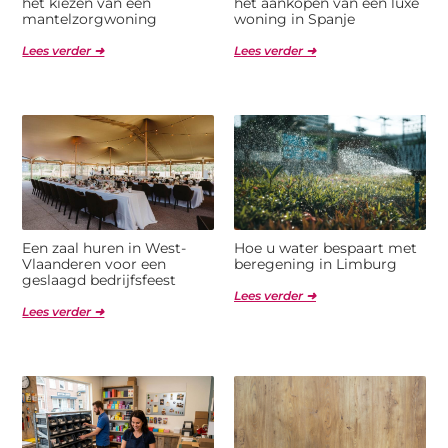
het kiezen van een
het aankopen van een luxe
mantelzorgwoning
woning in Spanje
Lees verder ➜
Lees verder ➜
Een zaal huren in West-
Hoe u water bespaart met
Vlaanderen voor een
beregening in Limburg
geslaagd bedrijfsfeest
Lees verder ➜
Lees verder ➜