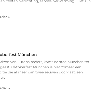
oelen, tenten, verlichting, servies, verwarming… Het zijn
erder »
toberfest München
orizon van Europa nadert, komt de stad München tot
e geest. Oktoberfest München is niet zomaar een
traditie die al meer dan twee eeuwen doorgaat, een
ur,
erder »