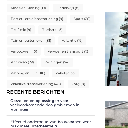
Mode en Kleding
(19)
Onderwijs
(8)
Particuliere dienstverlening
(9)
Sport
(20)
Telefonie
(9)
Toerisme
(5)
Tuin en buitenleven
(81)
Vakantie
(19)
Verbouwen
(10)
Vervoer en transport
(13)
Winkelen
(29)
Woningen
(74)
Woning en Tuin
(116)
Zakelijk
(33)
Zakelijke dienstverlening
(48)
Zorg
(8)
RECENTE BERICHTEN
Oorzaken en oplossingen voor
veelvoorkomende rioolproblemen in
woningen
Effectief onderhoud van bouwkranen voor
maximale inzetbaarheid