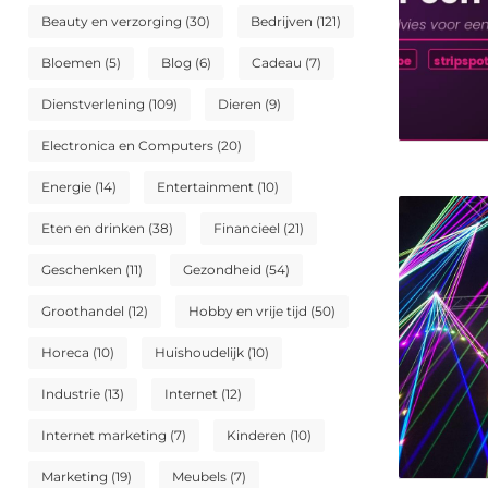
Beauty en verzorging
(30)
Bedrijven
(121)
Bloemen
(5)
Blog
(6)
Cadeau
(7)
Dienstverlening
(109)
Dieren
(9)
Electronica en Computers
(20)
Energie
(14)
Entertainment
(10)
Eten en drinken
(38)
Financieel
(21)
Geschenken
(11)
Gezondheid
(54)
Groothandel
(12)
Hobby en vrije tijd
(50)
Horeca
(10)
Huishoudelijk
(10)
Industrie
(13)
Internet
(12)
Internet marketing
(7)
Kinderen
(10)
Marketing
(19)
Meubels
(7)