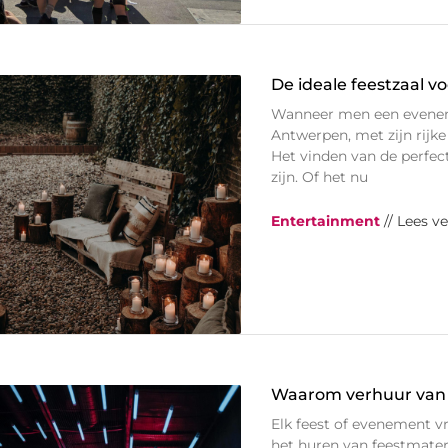
De ideale feestzaal 
Wanneer men een evenemen
Antwerpen, met zijn rijke
Het vinden van de perfec
zijn. Of het nu
Entertainment
// Lees v
Waarom verhuur van f
Elk feest of evenement vr
het huren van feestmateri