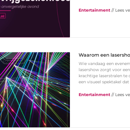
Entertainment
// Lees v
Waarom een lasersho
Wie vandaag een evenemen
lasershow zorgt voor een 
krachtige laserstralen t
een visueel spektakel dat
Entertainment
// Lees v