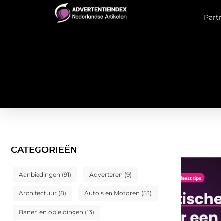
Part
CATEGORIEËN
Aanbiedingen
(91)
Adverteren
(9)
Architectuur
(8)
Auto’s en Motoren
(53)
Banen en opleidingen
(13)