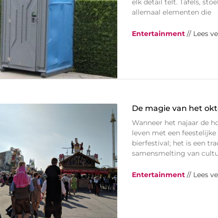
elk detail telt. Tafels, st
allemaal elementen die
Entertainment
// Lees v
De magie van het ok
Wanneer het najaar de h
leven met een feestelijk
bierfestival; het is een 
samensmelting van cultu
Entertainment
// Lees v