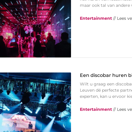
maar ook tal van andere v
Entertainment
// Lees v
Een discobar huren b
Wilt u graag een discoba
Leuven dé perfecte partne
experten, kan u ervoor ki
Entertainment
// Lees v