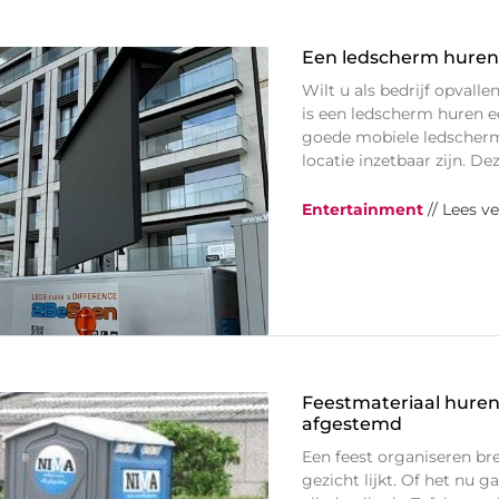
Een ledscherm huren 
Wilt u als bedrijf opval
is een ledscherm huren e
goede mobiele ledscherme
locatie inzetbaar zijn. De
Entertainment
// Lees v
Feestmateriaal huren 
afgestemd
Een feest organiseren b
gezicht lijkt. Of het nu g