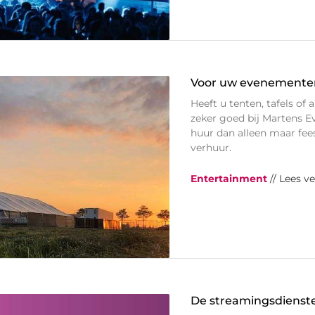
Voor uw evenementen 
Heeft u tenten, tafels of
zeker goed bij Martens E
huur dan alleen maar fee
verhuur.
Entertainment
// Lees v
De streamingsdiensten