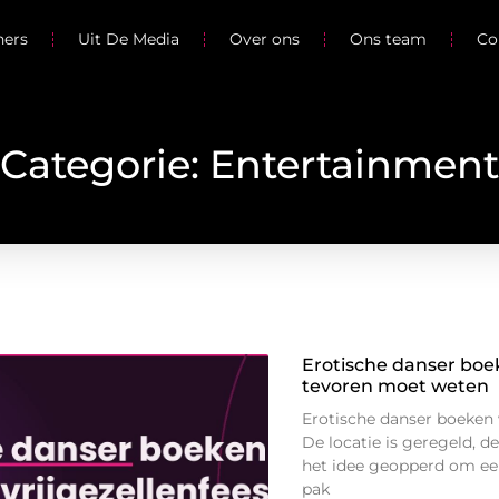
ners
Uit De Media
Over ons
Ons team
Co
Categorie: Entertainment
Erotische danser boek
tevoren moet weten
Erotische danser boeken 
De locatie is geregeld, 
het idee geopperd om een
pak