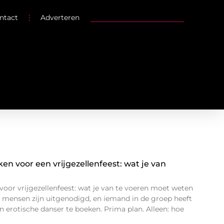
ntact
Adverteren
en voor een vrijgezellenfeest: wat je van
voor vrijgezellenfeest: wat je van te voeren moet weten
de mensen zijn uitgenodigd, en iemand in de groep heeft
 erotische danser te boeken. Prima plan. Alleen: hoe