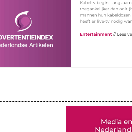
Kabeltv begint langzaam 
toegankelijker dan ooit (b
mannen hun kabeldozen u
heeft er live-tv nodig w
Entertainment
// Lees v
Media e
Nederlande