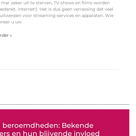
mar zeker uit te sterven, TV-shows en films worden
edankt, internet!). Het is dus geen verrassing dat veel
itwerpen voor streaming-services en apparaten. Wie
anneer u uw
erder »
n beroemdheden: Bekende
rs en hun blijvende invloed