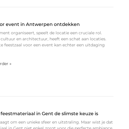
voor event in Antwerpen ontdekken
t organiseert, speelt de locatie een cruciale rol.
 cultuur en architectuur, heeft een schat aan locaties.
te feestzaal voor een event kan echter een uitdaging
erder »
eestmateriaal in Gent de slimste keuze is
aagt om een unieke sfeer en uitstraling. Maar wist je dat
aal in Gent niet enkel zorgt voor die perfecte ambiance,