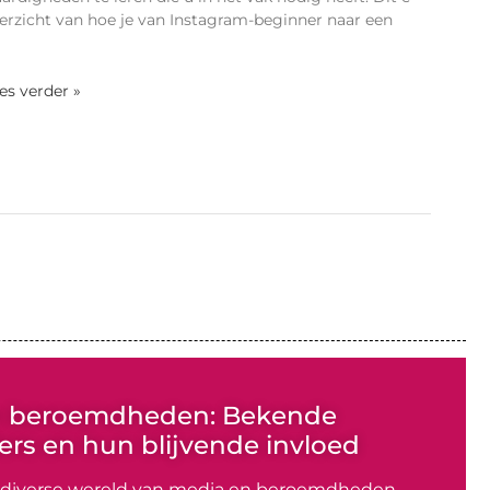
verzicht van hoe je van Instagram-beginner naar een
ees verder »
n beroemdheden: Bekende
rs en hun blijvende invloed
 diverse wereld van media en beroemdheden –