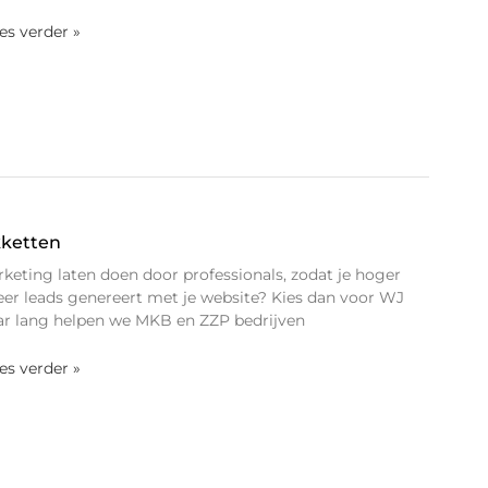
ees verder »
kketten
rketing laten doen door professionals, zodat je hoger
eer leads genereert met je website? Kies dan voor WJ
jaar lang helpen we MKB en ZZP bedrijven
ees verder »