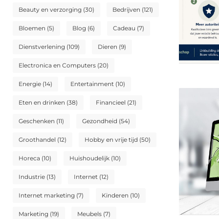
Beauty en verzorging
(30)
Bedrijven
(121)
Bloemen
(5)
Blog
(6)
Cadeau
(7)
Dienstverlening
(109)
Dieren
(9)
Electronica en Computers
(20)
Energie
(14)
Entertainment
(10)
Eten en drinken
(38)
Financieel
(21)
Geschenken
(11)
Gezondheid
(54)
Groothandel
(12)
Hobby en vrije tijd
(50)
Horeca
(10)
Huishoudelijk
(10)
Industrie
(13)
Internet
(12)
Internet marketing
(7)
Kinderen
(10)
Marketing
(19)
Meubels
(7)