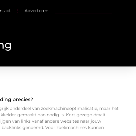
ntact
Adverteren
ing
lding precies?
ngrijk onderdeel van zoekmachineoptimalisatie, maar het
kkelder gemaakt dan nodig is. Kort gezegd draait
rijgen van links vanaf andere websites naar jouw
en backlinks genoemd. Voor zoekmachines kunnen