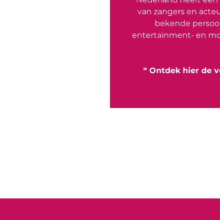
van zangers en acteu
bekende persoon
entertainment- en mo
❝
Ontdek hier de v