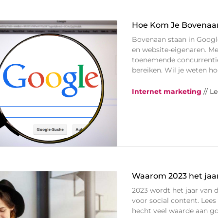
Hoe Kom Je Bovenaan 
Bovenaan staan in Google’
en website-eigenaren. M
toenemende concurrentie,
bereiken. Wil je weten ho
Internet marketing
// L
Waarom 2023 het jaar
2023 wordt het jaar van 
voor social content. Lees
hecht veel waarde aan go