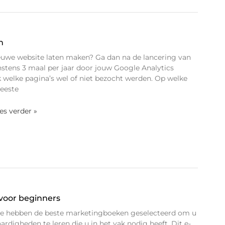
n
euwe website laten maken? Ga dan na de lancering van
stens 3 maal per jaar door jouw Google Analytics
k welke pagina’s wel of niet bezocht werden. Op welke
meeste
ees verder »
voor beginners
e hebben de beste marketingboeken geselecteerd om u
aardigheden te leren die u in het vak nodig heeft. Dit e-