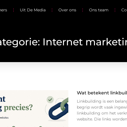
ners
Uit De Media
Over ons
Ons team
Co
tegorie: Internet market
Wat betekent linkbui
Linkbuilding is een bela
begrip wordt vaak ingewi
linkbuilding om het verk
website. Die links word