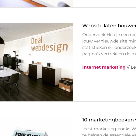
Website laten bouwe
Onderzoek Heb je een ni
jouw vernieuwde site min
statistieken en onderzoe
pagina’s vertrekken de 
Internet marketing
// L
10 marketingboeken 
best marketing books W
te helpen de essentiële v