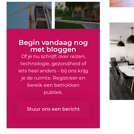
Begin vandaag nog
met bloggen
Of je nu schrijft over reizen,
technologie, gezondheid of
iets heel anders – bij ons krijg
je de ruimte. Registreer en
bereik een betrokken
publiek.
Stuur ons een bericht