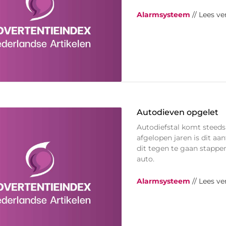
Alarmsysteem
// Lees ve
Autodieven opgelet
Autodiefstal komt steeds
afgelopen jaren is dit aa
dit tegen te gaan stappe
auto.
Alarmsysteem
// Lees ve