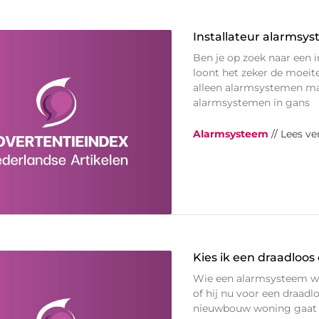
Installateur alarms
Ben je op zoek naar een
loont het zeker de moeit
alleen alarmsystemen ma
alarmsystemen in gans
Alarmsysteem
// Lees ve
Kies ik een draadloo
Wie een alarmsysteem wens
of hij nu voor een draadl
nieuwbouw woning gaat b