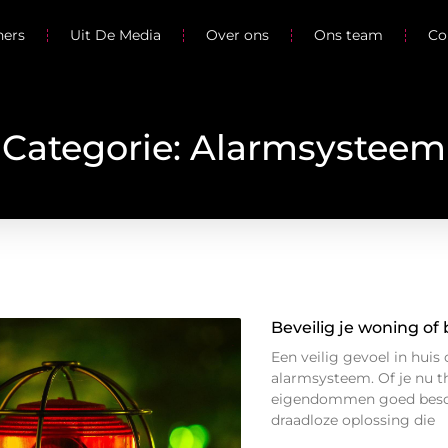
ners
Uit De Media
Over ons
Ons team
Co
Categorie: Alarmsysteem
Beveilig je woning of
Een veilig gevoel in hui
alarmsysteem. Of je nu th
eigendommen goed besch
draadloze oplossing die