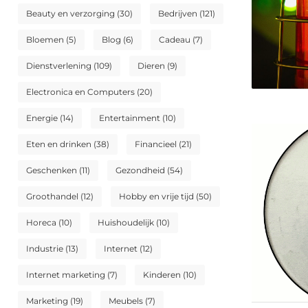
Beauty en verzorging
(30)
Bedrijven
(121)
Bloemen
(5)
Blog
(6)
Cadeau
(7)
Dienstverlening
(109)
Dieren
(9)
Electronica en Computers
(20)
Energie
(14)
Entertainment
(10)
Eten en drinken
(38)
Financieel
(21)
Geschenken
(11)
Gezondheid
(54)
Groothandel
(12)
Hobby en vrije tijd
(50)
Horeca
(10)
Huishoudelijk
(10)
Industrie
(13)
Internet
(12)
Internet marketing
(7)
Kinderen
(10)
Marketing
(19)
Meubels
(7)