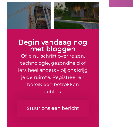
Begin vandaag nog
met bloggen
Of je nu schrijft over reizen,
technologie, gezondheid of
iets heel anders – bij ons krijg
je de ruimte. Registreer en
bereik een betrokken
publiek.
Stuur ons een bericht