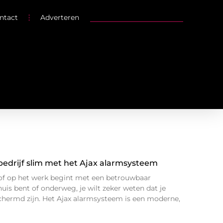
ntact
Adverteren
 bedrijf slim met het Ajax alarmsysteem
s of op het werk begint met een betrouwbaar
uis bent of onderweg, je wilt zeker weten dat je
ermd zijn. Het Ajax alarmsysteem is een moderne,