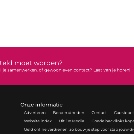
rteld moet worden?
 wil je samenwerken, of gewoon even contact? Laat van je horen!
Onze informatie
Adverteren
Beroemdheden
Contact
Cookiebel
Website index
Uit De Media
Goede backlinks kopen
Geld online verdienen: zo bouw je stap voor stap jouw d