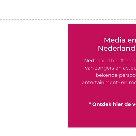
Media e
Nederlande
Nederland heeft een
van zangers en acteu
bekende persoon
entertainment- en mo
❝
Ontdek hier de v