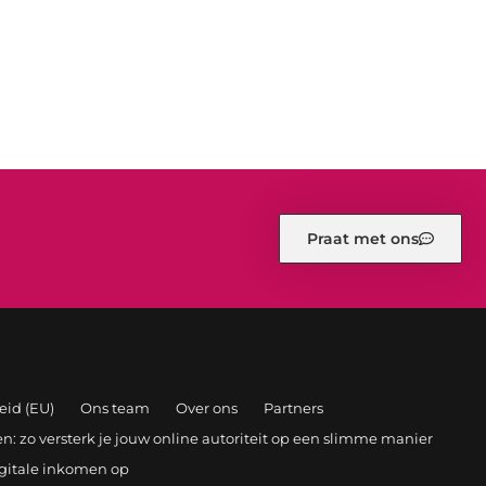
Praat met ons
eid (EU)
Ons team
Over ons
Partners
: zo versterk je jouw online autoriteit op een slimme manier
igitale inkomen op