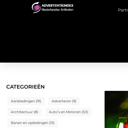
Part
CATEGORIEËN
Aanbiedingen
(91)
Adverteren
(9)
Architectuur
(8)
Auto’s en Motoren
(53)
Banen en opleidingen
(13)