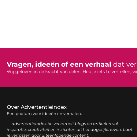
Vragen, ideeën of een verhaal
dat ve
Wij geloven in de kracht van delen. Heb je iets te vertellen,
Over Advertentieindex
Een podium voor ideeën en verhalen.
— advertentieindex.be verzamelt blogs en artikelen vol
inspiratie, creativiteit en inzichten uit het dagelijks leven. Laat
je verrassen door uiteenlopende content.