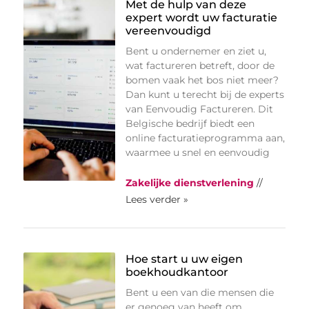
Met de hulp van deze
expert wordt uw facturatie
vereenvoudigd
Bent u ondernemer en ziet u,
wat factureren betreft, door de
bomen vaak het bos niet meer?
Dan kunt u terecht bij de experts
van Eenvoudig Factureren. Dit
Belgische bedrijf biedt een
online facturatieprogramma aan,
waarmee u snel en eenvoudig
Zakelijke dienstverlening
//
Lees verder »
Hoe start u uw eigen
boekhoudkantoor
Bent u een van die mensen die
er genoeg van heeft om