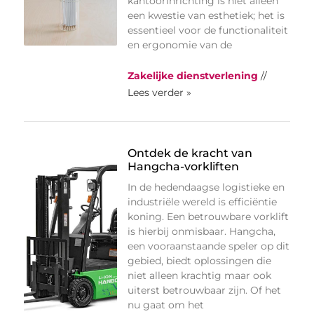
kantoorinrichting is niet alleen
een kwestie van esthetiek; het is
essentieel voor de functionaliteit
en ergonomie van de
Zakelijke dienstverlening
//
Lees verder »
Ontdek de kracht van
Hangcha-vorkliften
In de hedendaagse logistieke en
industriële wereld is efficiëntie
koning. Een betrouwbare vorklift
is hierbij onmisbaar. Hangcha,
een vooraanstaande speler op dit
gebied, biedt oplossingen die
niet alleen krachtig maar ook
uiterst betrouwbaar zijn. Of het
nu gaat om het