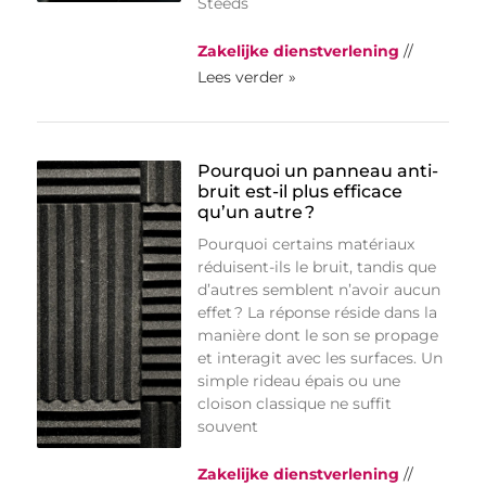
Steeds
Zakelijke dienstverlening
//
Lees verder »
Pourquoi un panneau anti-
bruit est-il plus efficace
qu’un autre ?
Pourquoi certains matériaux
réduisent-ils le bruit, tandis que
d’autres semblent n’avoir aucun
effet ? La réponse réside dans la
manière dont le son se propage
et interagit avec les surfaces. Un
simple rideau épais ou une
cloison classique ne suffit
souvent
Zakelijke dienstverlening
//