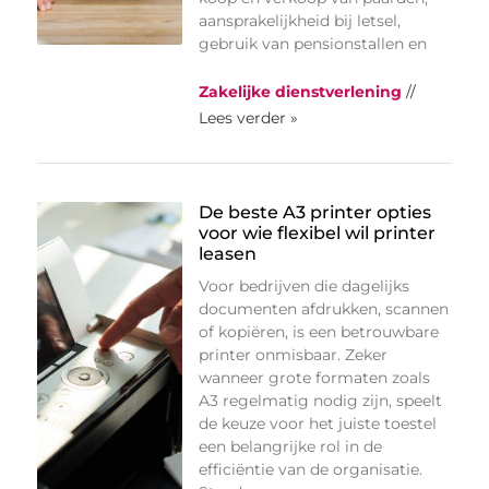
aansprakelijkheid bij letsel,
gebruik van pensionstallen en
Zakelijke dienstverlening
//
Lees verder »
De beste A3 printer opties
voor wie flexibel wil printer
leasen
Voor bedrijven die dagelijks
documenten afdrukken, scannen
of kopiëren, is een betrouwbare
printer onmisbaar. Zeker
wanneer grote formaten zoals
A3 regelmatig nodig zijn, speelt
de keuze voor het juiste toestel
een belangrijke rol in de
efficiëntie van de organisatie.