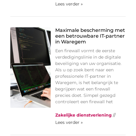
Lees verder »
Maximale bescherming met
een betrouwbare IT-partner
in Waregem
Een firewall vormt de eerste
verdedigingslinie in de digitale
beveiliging van uw organisatie.
Als u op zoek bent naar een
professionele IT-partner in
Waregem, is het belangrijk te
begrijpen wat een firewall
precies doet. Simpel gezegd
controleert een firewall het
Zakelijke dienstverlening
//
Lees verder »