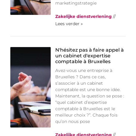
marketingstrategie
Zakelijke dienstverlening
//
Lees verder »
N'hésitez pas à faire appel à
un cabinet d'expertise
comptable à Bruxelles
Avez-vous une entreprise à
Bruxelles ? Dans ce cas,
s’associer à un cabinet
comptable est une bonne idée.
Maintenant, la question se pose :
“quel cabinet d’expertise
comptable à Bruxelles est le
meilleur choix ?”. Chaque fois
qu’on nous pose
Zakelijke dienstverlening
//