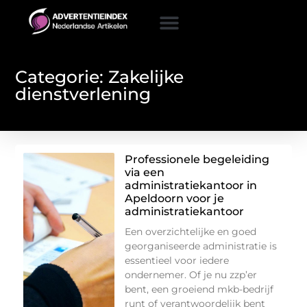
Categorie: Zakelijke
dienstverlening
Professionele begeleiding
via een
administratiekantoor in
Apeldoorn voor je
administratiekantoor
Een overzichtelijke en goed
georganiseerde administratie is
essentieel voor iedere
ondernemer. Of je nu zzp’er
bent, een groeiend mkb-bedrijf
runt of verantwoordelijk bent