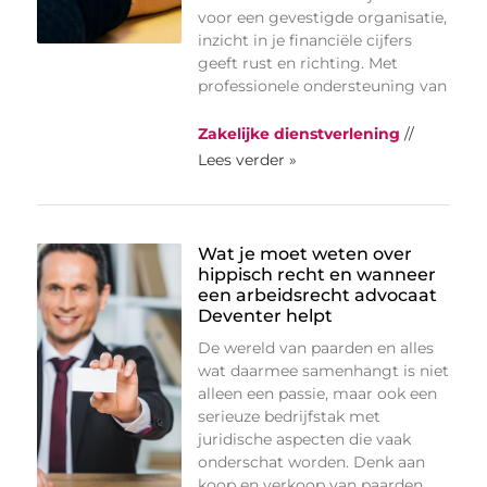
voor een gevestigde organisatie,
inzicht in je financiële cijfers
geeft rust en richting. Met
professionele ondersteuning van
Zakelijke dienstverlening
//
Lees verder »
Wat je moet weten over
hippisch recht en wanneer
een arbeidsrecht advocaat
Deventer helpt
De wereld van paarden en alles
wat daarmee samenhangt is niet
alleen een passie, maar ook een
serieuze bedrijfstak met
juridische aspecten die vaak
onderschat worden. Denk aan
koop en verkoop van paarden,