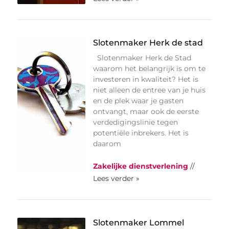
Slotenmaker Herk de stad
Slotenmaker Herk de Stad
waarom het belangrijk is om te
investeren in kwaliteit? Het is
niet alleen de entree van je huis
en de plek waar je gasten
ontvangt, maar ook de eerste
verdedigingslinie tegen
potentiële inbrekers. Het is
daarom
Zakelijke dienstverlening
//
Lees verder »
Slotenmaker Lommel