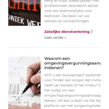
Berg en staat steeds paraat met
professioneel, doordacht advies
over een koelinstallatie voor
bedrijven. Op basis van uw
wensen en verwachtingen
Zakelijke dienstverlening
//
Lees verder »
Waarom een
omgevingsvergunningsaanvraa
indienen?
Wilt u een bouwproject opstarten dat
voor hinder kan zorgen dat invloed
heeft op mensen of het milieu? Dan i
het nodig om een
omgevingsvergunningsaanvraag in t
dienen. Dit kan u doen via het digitale
platform van het omgevingsloket.