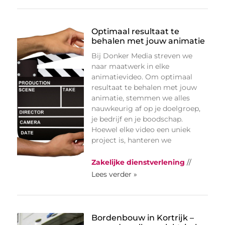
Optimaal resultaat te
behalen met jouw animatie
Bij Donker Media streven we
naar maatwerk in elke
animatievideo. Om optimaal
resultaat te behalen met jouw
animatie, stemmen we alles
nauwkeurig af op je doelgroep,
je bedrijf en je boodschap.
Hoewel elke video een uniek
project is, hanteren we
Zakelijke dienstverlening
//
Lees verder »
Bordenbouw in Kortrijk –