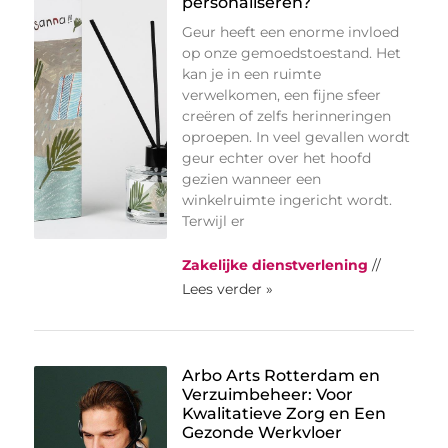
personaliseren?
Geur heeft een enorme invloed
op onze gemoedstoestand. Het
kan je in een ruimte
verwelkomen, een fijne sfeer
creëren of zelfs herinneringen
oproepen. In veel gevallen wordt
geur echter over het hoofd
gezien wanneer een
winkelruimte ingericht wordt.
Terwijl er
Zakelijke dienstverlening
//
Lees verder »
Arbo Arts Rotterdam en
Verzuimbeheer: Voor
Kwalitatieve Zorg en Een
Gezonde Werkvloer