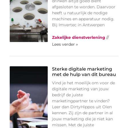
drinken altijd goed dient
afgesloten te worden. Daarvoor
heeft u natuurlijk de nodige
machines en apparatuur nodig.
Bij Imvertec in Antwerpen
Zakelijke dienstverlening
//
Lees verder »
Sterke digitale marketing
met de hulp van dit bureau
Vind je het moeilijk om voor de
digitale marketing van jouw
bedrijf de juiste
marketingpartner te vinden?
Leer dan DirtyHippos uit Olen
kennen. Zij zijn de partner in al
jouw marketing die je niet kan
missen. Met de juiste