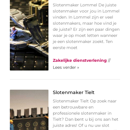
Slotenmaker Lommel De juiste
slotenmaker voor jou in Lommel
vinden. In Lommel zijn er veel
slotenmakers, maar hoe vind je
de juiste? Er zijn een paar dingen
waar je op moet letten wanneer
je een slotenmaker zoekt. Ten
eerste moet
Zakelijke dienstverlening
//
Lees verder »
Slotenmaker Tielt
Slotenmaker Tielt Op zoek naar
een betrouwbare en
professionele slotenmaker in
Tielt? Dan bent u bij ons aan het
juiste adres! Of u nu uw slot