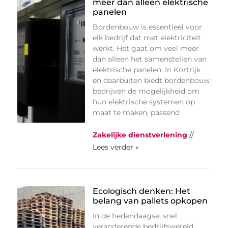
meer dan alleen elektrische
panelen
Bordenbouw is essentieel voor
elk bedrijf dat met elektriciteit
werkt. Het gaat om veel meer
dan alleen het samenstellen van
elektrische panelen. In Kortrijk
en daarbuiten biedt bordenbouw
bedrijven de mogelijkheid om
hun elektrische systemen op
maat te maken, passend
Zakelijke dienstverlening
//
Lees verder »
Ecologisch denken: Het
belang van pallets opkopen
In de hedendaagse, snel
veranderende bedrijfswereld