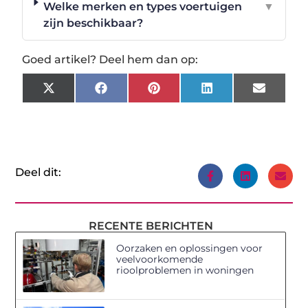
Welke merken en types voertuigen
▼
zijn beschikbaar?
Goed artikel? Deel hem dan op:
X
Facebook
Pinterest
LinkedIn
Email
(Twitter)
Deel dit:
RECENTE BERICHTEN
Oorzaken en oplossingen voor
veelvoorkomende
rioolproblemen in woningen