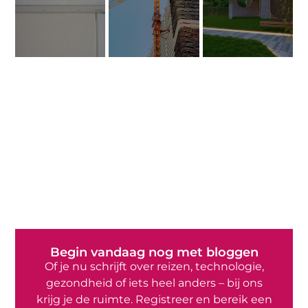
Begin vandaag nog met bloggen
Of je nu schrijft over reizen, technologie,
gezondheid of iets heel anders – bij ons
krijg je de ruimte. Registreer en bereik een