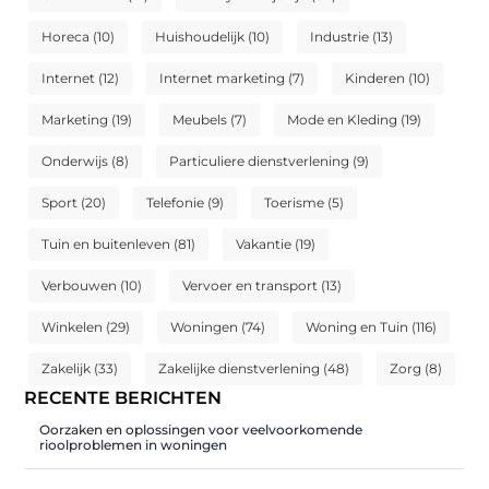
Horeca
(10)
Huishoudelijk
(10)
Industrie
(13)
Internet
(12)
Internet marketing
(7)
Kinderen
(10)
Marketing
(19)
Meubels
(7)
Mode en Kleding
(19)
Onderwijs
(8)
Particuliere dienstverlening
(9)
Sport
(20)
Telefonie
(9)
Toerisme
(5)
Tuin en buitenleven
(81)
Vakantie
(19)
Verbouwen
(10)
Vervoer en transport
(13)
Winkelen
(29)
Woningen
(74)
Woning en Tuin
(116)
Zakelijk
(33)
Zakelijke dienstverlening
(48)
Zorg
(8)
RECENTE BERICHTEN
Oorzaken en oplossingen voor veelvoorkomende
rioolproblemen in woningen