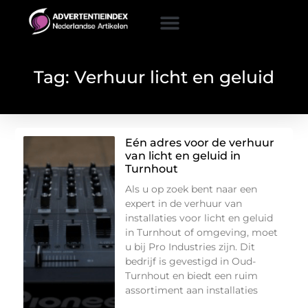
Tag: Verhuur licht en geluid
Eén adres voor de verhuur
van licht en geluid in
Turnhout
Als u op zoek bent naar een
expert in de verhuur van
installaties voor licht en geluid
in Turnhout of omgeving, moet
u bij Pro Industries zijn. Dit
bedrijf is gevestigd in Oud-
Turnhout en biedt een ruim
assortiment aan installaties