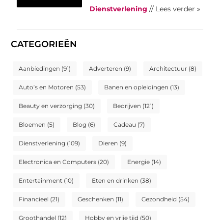
Dienstverlening
// Lees verder »
CATEGORIEËN
Aanbiedingen
(91)
Adverteren
(9)
Architectuur
(8)
Auto’s en Motoren
(53)
Banen en opleidingen
(13)
Beauty en verzorging
(30)
Bedrijven
(121)
Bloemen
(5)
Blog
(6)
Cadeau
(7)
Dienstverlening
(109)
Dieren
(9)
Electronica en Computers
(20)
Energie
(14)
Entertainment
(10)
Eten en drinken
(38)
Financieel
(21)
Geschenken
(11)
Gezondheid
(54)
Groothandel
(12)
Hobby en vrije tijd
(50)