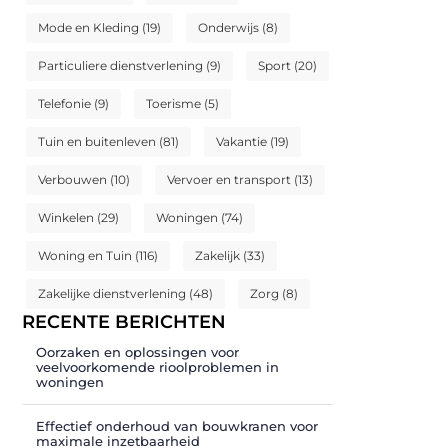
Mode en Kleding
(19)
Onderwijs
(8)
Particuliere dienstverlening
(9)
Sport
(20)
Telefonie
(9)
Toerisme
(5)
Tuin en buitenleven
(81)
Vakantie
(19)
Verbouwen
(10)
Vervoer en transport
(13)
Winkelen
(29)
Woningen
(74)
Woning en Tuin
(116)
Zakelijk
(33)
Zakelijke dienstverlening
(48)
Zorg
(8)
RECENTE BERICHTEN
Oorzaken en oplossingen voor
veelvoorkomende rioolproblemen in
woningen
Effectief onderhoud van bouwkranen voor
maximale inzetbaarheid