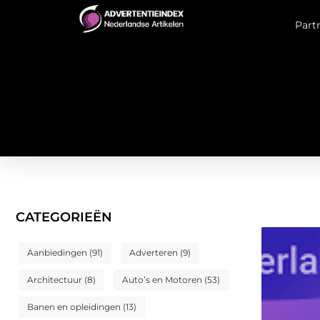
Part
CATEGORIEËN
Aanbiedingen
(91)
Adverteren
(9)
Architectuur
(8)
Auto’s en Motoren
(53)
Banen en opleidingen
(13)