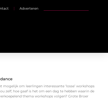
ntact
Adverteren
tdance
et mogelijk om leerlingen interessante ‘losse’ workshops
nou zelf; hoe gaaf is het om een dag te hebben waarin de
verkoepelend thema workshops volgen? Grote Broer