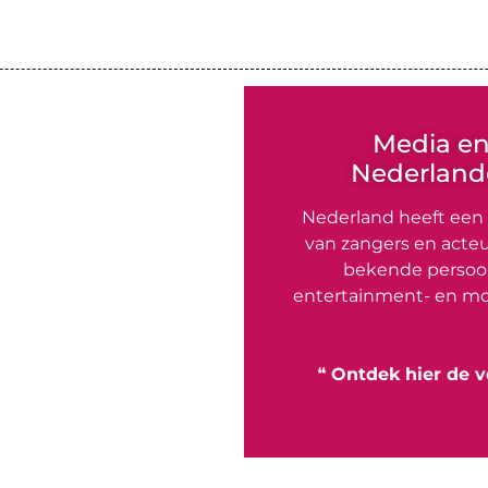
Media e
Nederlande
Nederland heeft een
van zangers en acteu
bekende persoon
entertainment- en mo
❝
Ontdek hier de v