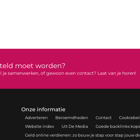
rteld moet worden?
 wil je samenwerken, of gewoon even contact? Laat van je horen!
Onze informatie
Adverteren
Beroemdheden
Contact
Cookiebel
Website index
Uit De Media
Goede backlinks kopen
Geld online verdienen: zo bouw je stap voor stap jouw d