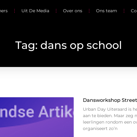
ners
Uit De Media
Over ons
Ons team
Co
Tag: dans op school
Dansworkshop Stree
Urban Day Uiteraard is h
aan te bieden. Maar zeg 
leerlingen rondom een o
organiseert zo’n