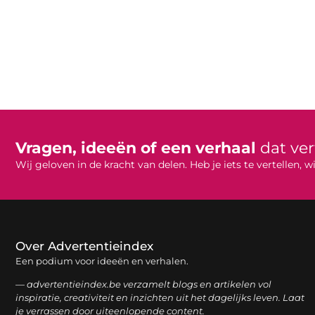
Vragen, ideeën of een verhaal
dat ve
Wij geloven in de kracht van delen. Heb je iets te vertellen,
Over Advertentieindex
Een podium voor ideeën en verhalen.
— advertentieindex.be verzamelt blogs en artikelen vol
inspiratie, creativiteit en inzichten uit het dagelijks leven. Laat
je verrassen door uiteenlopende content.