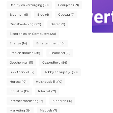
Beauty en verzorging
(30)
Bedrijven
(121)
Bloemen
(5)
Blog
(6)
Cadeau
(7)
Dienstverlening
(109)
Dieren
(9)
Electronica en Computers
(20)
Energie
(14)
Entertainment
(10)
Eten en drinken
(38)
Financieel
(21)
Geschenken
(11)
Gezondheid
(54)
Groothandel
(12)
Hobby en vrije tijd
(50)
Horeca
(10)
Huishoudelijk
(10)
Industrie
(13)
Internet
(12)
Internet marketing
(7)
Kinderen
(10)
Marketing
(19)
Meubels
(7)