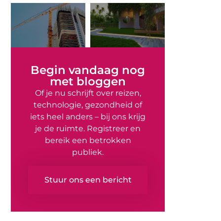
Begin vandaag nog
met bloggen
Of je nu schrijft over reizen,
technologie, gezondheid of
iets heel anders – bij ons krijg
je de ruimte. Registreer en
bereik een betrokken
publiek.
Stuur ons een bericht