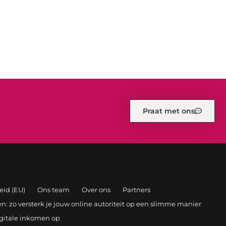
Praat met ons
eid (EU)
Ons team
Over ons
Partners
: zo versterk je jouw online autoriteit op een slimme manier
igitale inkomen op