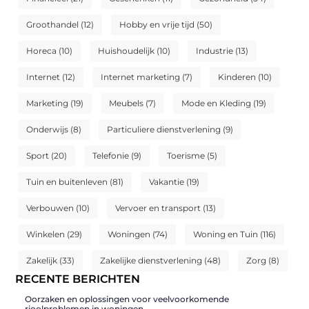
Groothandel
(12)
Hobby en vrije tijd
(50)
Horeca
(10)
Huishoudelijk
(10)
Industrie
(13)
Internet
(12)
Internet marketing
(7)
Kinderen
(10)
Marketing
(19)
Meubels
(7)
Mode en Kleding
(19)
Onderwijs
(8)
Particuliere dienstverlening
(9)
Sport
(20)
Telefonie
(9)
Toerisme
(5)
Tuin en buitenleven
(81)
Vakantie
(19)
Verbouwen
(10)
Vervoer en transport
(13)
Winkelen
(29)
Woningen
(74)
Woning en Tuin
(116)
Zakelijk
(33)
Zakelijke dienstverlening
(48)
Zorg
(8)
RECENTE BERICHTEN
Oorzaken en oplossingen voor veelvoorkomende
rioolproblemen in woningen