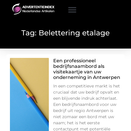
Tag: Belettering etalage
Een professioneel
bedrijfsnaambord als
visitekaartje van uw
onderneming in Antwerpen
In een competitieve markt is het
cruciaal dat uw bedrijf opvalt en
een blijvende indruk achterlaat.
Een bedrijfsnaambord voor uw
bedrijf uit regio Antwerpen is
niet zomaar een bord met uw
naam; het is het eerste
contactpunt met potentiële