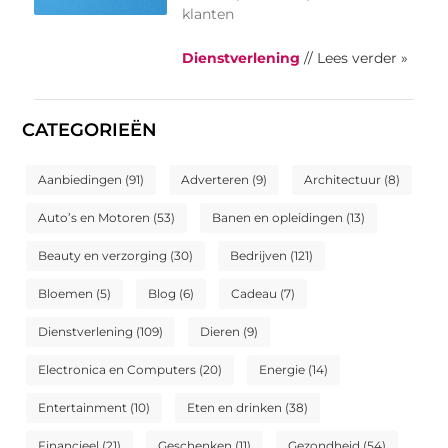
klanten
Dienstverlening
// Lees verder »
CATEGORIEËN
Aanbiedingen
(91)
Adverteren
(9)
Architectuur
(8)
Auto’s en Motoren
(53)
Banen en opleidingen
(13)
Beauty en verzorging
(30)
Bedrijven
(121)
Bloemen
(5)
Blog
(6)
Cadeau
(7)
Dienstverlening
(109)
Dieren
(9)
Electronica en Computers
(20)
Energie
(14)
Entertainment
(10)
Eten en drinken
(38)
Financieel
(21)
Geschenken
(11)
Gezondheid
(54)