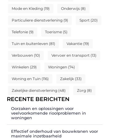
Mode en Kleding
(19)
Onderwijs
(8)
Particuliere dienstverlening
(9)
Sport
(20)
Telefonie
(9)
Toerisme
(5)
Tuin en buitenleven
(81)
Vakantie
(19)
Verbouwen
(10)
Vervoer en transport
(13)
Winkelen
(29)
Woningen
(74)
Woning en Tuin
(116)
Zakelijk
(33)
Zakelijke dienstverlening
(48)
Zorg
(8)
RECENTE BERICHTEN
Oorzaken en oplossingen voor
veelvoorkomende rioolproblemen in
woningen
Effectief onderhoud van bouwkranen voor
maximale inzetbaarheid