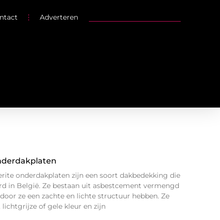
ntact
Adverteren
onderdakplaten
ite onderdakplaten zijn een soort dakbedekking die
rd in België. Ze bestaan uit asbestcement vermengd
door ze een zachte en lichte structuur hebben. Ze
ichtgrijze of gele kleur en zijn