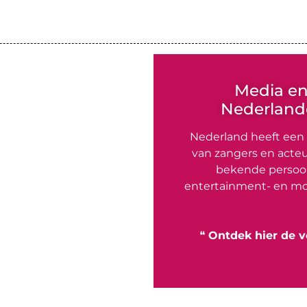
Media e
Nederlande
Nederland heeft een
van zangers en acteu
bekende persoon
entertainment- en mo
❝
Ontdek hier de v