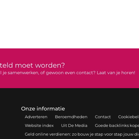
rteld moet worden?
 wil je samenwerken, of gewoon even contact? Laat van je horen!
Onze informatie
Adverteren
Beroemdheden
Contact
Cookiebel
Website index
Uit De Media
Goede backlinks kopen
Geld online verdienen: zo bouw je stap voor stap jouw d