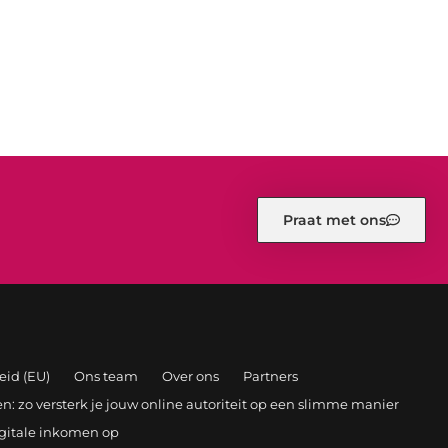
Praat met ons
eid (EU)
Ons team
Over ons
Partners
: zo versterk je jouw online autoriteit op een slimme manier
igitale inkomen op