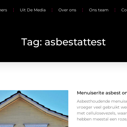
ners
Uit De Media
Over ons
Ons team
Co
Tag: asbestattest
Menuiserite asbest 
Asbesthoudende menuiser
vroeger veel gebruikt we
met cellulosevezels, waar
hebben meestal een roze, l