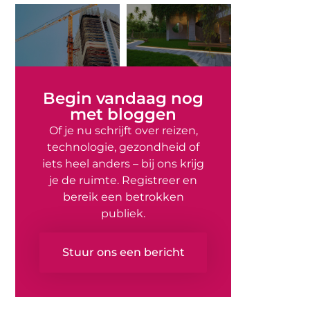
Begin vandaag nog
met bloggen
Of je nu schrijft over reizen,
technologie, gezondheid of
iets heel anders – bij ons krijg
je de ruimte. Registreer en
bereik een betrokken
publiek.
Stuur ons een bericht