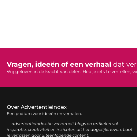
Vragen, ideeën of een verhaal
dat ve
Wij geloven in de kracht van delen. Heb je iets te vertellen,
Over Advertentieindex
Een podium voor ideeën en verhalen.
— advertentieindex.be verzamelt blogs en artikelen vol
inspiratie, creativiteit en inzichten uit het dagelijks leven. Laat
je verrassen door uiteenlopende content.