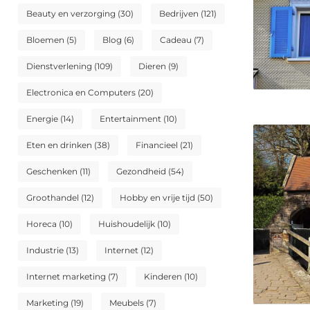
Beauty en verzorging
(30)
Bedrijven
(121)
Bloemen
(5)
Blog
(6)
Cadeau
(7)
Dienstverlening
(109)
Dieren
(9)
Electronica en Computers
(20)
Energie
(14)
Entertainment
(10)
Eten en drinken
(38)
Financieel
(21)
Geschenken
(11)
Gezondheid
(54)
Groothandel
(12)
Hobby en vrije tijd
(50)
Horeca
(10)
Huishoudelijk
(10)
Industrie
(13)
Internet
(12)
Internet marketing
(7)
Kinderen
(10)
Marketing
(19)
Meubels
(7)