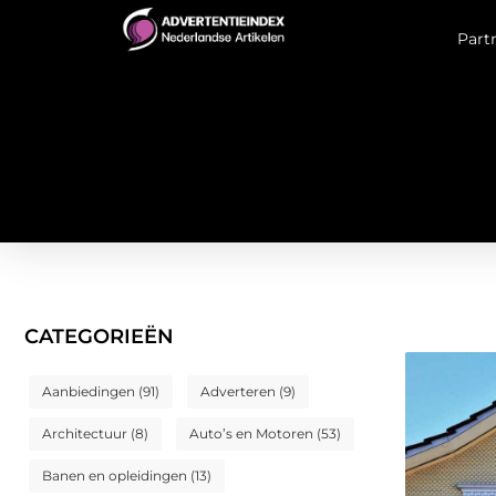
Part
CATEGORIEËN
Aanbiedingen
(91)
Adverteren
(9)
Architectuur
(8)
Auto’s en Motoren
(53)
Banen en opleidingen
(13)