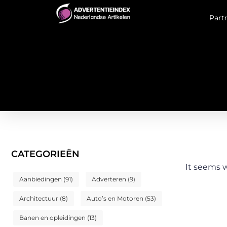
Part
CATEGORIEËN
It seems w
Aanbiedingen
(91)
Adverteren
(9)
Architectuur
(8)
Auto’s en Motoren
(53)
Banen en opleidingen
(13)