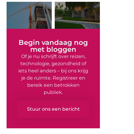
Begin vandaag nog
met bloggen
Of je nu schrijft over reizen,
technologie, gezondheid of
iets heel anders – bij ons krijg
je de ruimte. Registreer en
bereik een betrokken
publiek.
Stuur ons een bericht