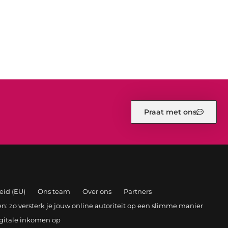
Praat met ons
eid (EU)
Ons team
Over ons
Partners
: zo versterk je jouw online autoriteit op een slimme manier
igitale inkomen op