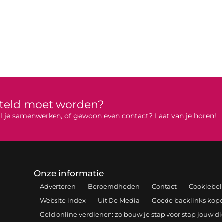
rteld moet worden?
 wil je samenwerken, of gewoon even contact? Laat van je horen!
Onze informatie
Adverteren
Beroemdheden
Contact
Cookiebel
Website index
Uit De Media
Goede backlinks kopen
Geld online verdienen: zo bouw je stap voor stap jouw d