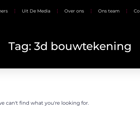
ners
Uit De Media
Over ons
Ons team
Co
Tag: 3d bouwtekening
e can't find what you're looking for.