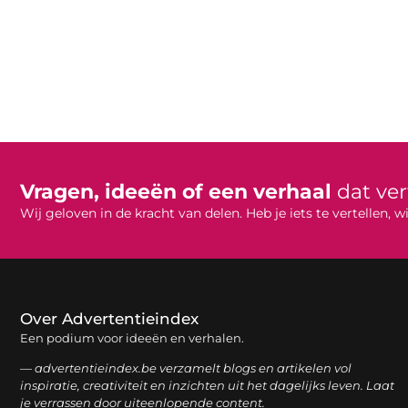
Vragen, ideeën of een verhaal
dat ve
Wij geloven in de kracht van delen. Heb je iets te vertellen,
Over Advertentieindex
Een podium voor ideeën en verhalen.
— advertentieindex.be verzamelt blogs en artikelen vol
inspiratie, creativiteit en inzichten uit het dagelijks leven. Laat
je verrassen door uiteenlopende content.