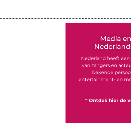
Media e
Nederlande
Nederland heeft een
van zangers en acteu
bekende persoon
entertainment- en mo
❝
Ontdek hier de v