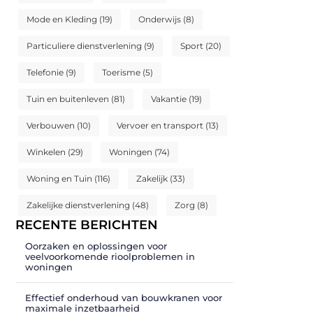
Mode en Kleding
(19)
Onderwijs
(8)
Particuliere dienstverlening
(9)
Sport
(20)
Telefonie
(9)
Toerisme
(5)
Tuin en buitenleven
(81)
Vakantie
(19)
Verbouwen
(10)
Vervoer en transport
(13)
Winkelen
(29)
Woningen
(74)
Woning en Tuin
(116)
Zakelijk
(33)
Zakelijke dienstverlening
(48)
Zorg
(8)
RECENTE BERICHTEN
Oorzaken en oplossingen voor
veelvoorkomende rioolproblemen in
woningen
Effectief onderhoud van bouwkranen voor
maximale inzetbaarheid