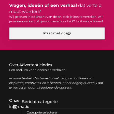
Vragen, ideeën of een verhaal
dat verteld
moet worden?
Wij geloven in de kracht van delen. Heb je iets te vertellen, wil
je samenwerken, of gewoon even contact? Laat van je horen!
Praat met ons
Over Advertentieindex
Een podium voor ideeën en verhalen.
— advertentieindex.be verzamelt blogs en artikelen vol
inspiratie, creativiteit en inzichten uit het dagelijks leven. Laat
je verrassen door uiteenlopende content.
Onze
Bericht categorie
informatie
Goede backlinks kopen: zo versterk je jouw online autoriteit op een slimme manier
Geld online verdienen: zo bouw je stap voor stap jouw digitale inkomen op