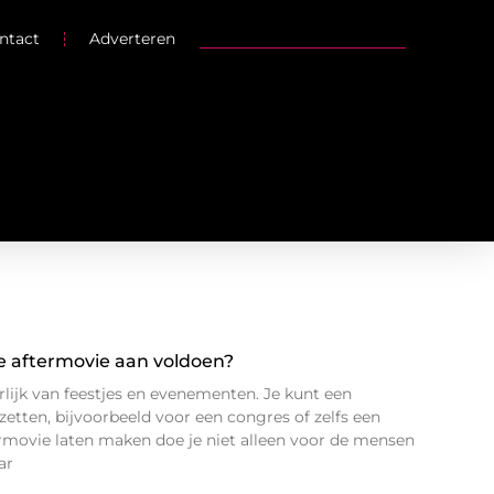
ntact
Adverteren
 aftermovie aan voldoen?
rlijk van feestjes en evenementen. Je kunt een
zetten, bijvoorbeeld voor een congres of zelfs een
ermovie laten maken doe je niet alleen voor de mensen
ar