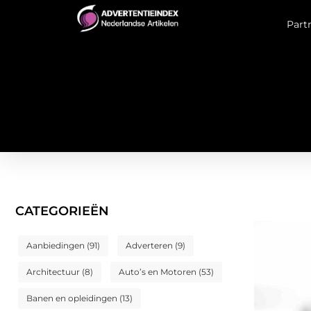
Part
CATEGORIEËN
Aanbiedingen
(91)
Adverteren
(9)
Architectuur
(8)
Auto’s en Motoren
(53)
Banen en opleidingen
(13)