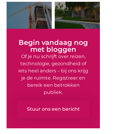
Begin vandaag nog
met bloggen
Of je nu schrijft over reizen,
technologie, gezondheid of
iets heel anders – bij ons krijg
je de ruimte. Registreer en
bereik een betrokken
publiek.
Stuur ons een bericht