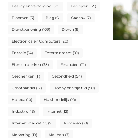
Beauty en verzorging
(30)
Bedrijven
(121)
Bloemen
(5)
Blog
(6)
Cadeau
(7)
Dienstverlening
(109)
Dieren
(9)
Electronica en Computers
(20)
Energie
(14)
Entertainment
(10)
Eten en drinken
(38)
Financieel
(21)
Geschenken
(11)
Gezondheid
(54)
Groothandel
(12)
Hobby en vrije tijd
(50)
Horeca
(10)
Huishoudelijk
(10)
Industrie
(13)
Internet
(12)
Internet marketing
(7)
Kinderen
(10)
Marketing
(19)
Meubels
(7)