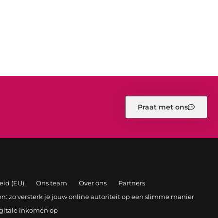
Praat met ons
eid (EU)
Ons team
Over ons
Partners
: zo versterk je jouw online autoriteit op een slimme manier
igitale inkomen op