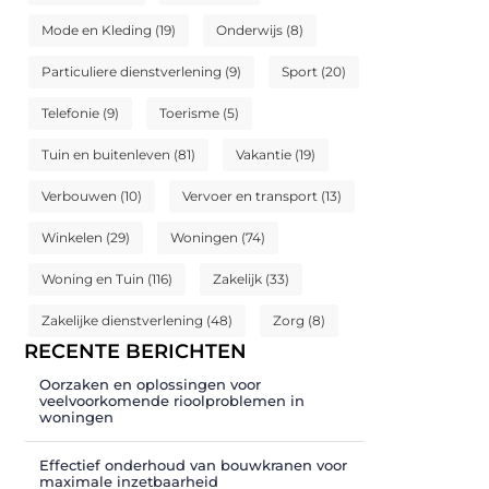
Mode en Kleding
(19)
Onderwijs
(8)
Particuliere dienstverlening
(9)
Sport
(20)
Telefonie
(9)
Toerisme
(5)
Tuin en buitenleven
(81)
Vakantie
(19)
Verbouwen
(10)
Vervoer en transport
(13)
Winkelen
(29)
Woningen
(74)
Woning en Tuin
(116)
Zakelijk
(33)
Zakelijke dienstverlening
(48)
Zorg
(8)
RECENTE BERICHTEN
Oorzaken en oplossingen voor
veelvoorkomende rioolproblemen in
woningen
Effectief onderhoud van bouwkranen voor
maximale inzetbaarheid