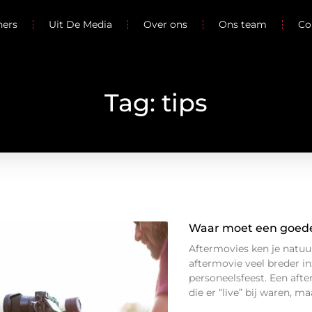
ners
Uit De Media
Over ons
Ons team
Co
Tag: tips
Waar moet een goede
Aftermovies ken je natuu
aftermovie veel breder in
personeelsfeest. Een aft
die er “live” bij waren, ma