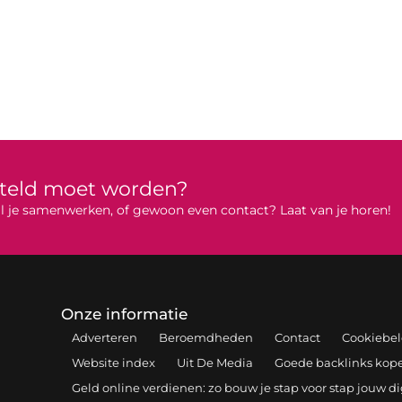
rteld moet worden?
 wil je samenwerken, of gewoon even contact? Laat van je horen!
Onze informatie
Adverteren
Beroemdheden
Contact
Cookiebel
Website index
Uit De Media
Goede backlinks kopen
Geld online verdienen: zo bouw je stap voor stap jouw d