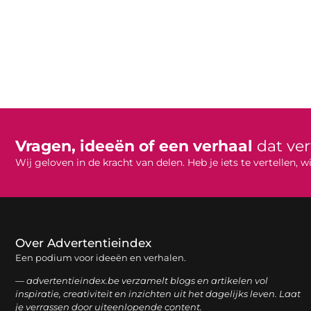
Vragen, ideeën of een verhaal
dat ve
Wij geloven in de kracht van delen. Heb je iets te vertellen,
Over Advertentieindex
Een podium voor ideeën en verhalen.
— advertentieindex.be verzamelt blogs en artikelen vol
inspiratie, creativiteit en inzichten uit het dagelijks leven. Laat
je verrassen door uiteenlopende content.