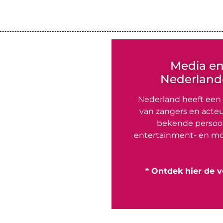
Media e
Nederlande
Nederland heeft een
van zangers en acteu
bekende persoon
entertainment- en mo
❝
Ontdek hier de v