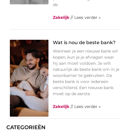
de
Zakelijk
// Lees verder »
Wat is nou de beste bank?
Wanneer je een nieuwe bank wil
kopen, kun je je afvragen waar
hij aan moet voldoen. Je wilt
natuurlijk de beste bank om in je
woonkamer te gebruiken. De
beste bank is voor iedereen
verschillend. Een nieuwe bank
moet op de eerste
Zakelijk
// Lees verder »
CATEGORIEËN