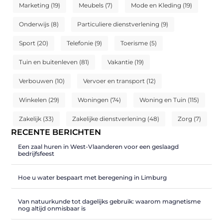
Marketing
(19)
Meubels
(7)
Mode en Kleding
(19)
Onderwijs
(8)
Particuliere dienstverlening
(9)
Sport
(20)
Telefonie
(9)
Toerisme
(5)
Tuin en buitenleven
(81)
Vakantie
(19)
Verbouwen
(10)
Vervoer en transport
(12)
Winkelen
(29)
Woningen
(74)
Woning en Tuin
(115)
Zakelijk
(33)
Zakelijke dienstverlening
(48)
Zorg
(7)
RECENTE BERICHTEN
Een zaal huren in West-Vlaanderen voor een geslaagd
bedrijfsfeest
Hoe u water bespaart met beregening in Limburg
Van natuurkunde tot dagelijks gebruik: waarom magnetisme
nog altijd onmisbaar is