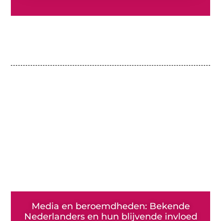
Media en beroemdheden: Bekende
Nederlanders en hun blijvende invloed