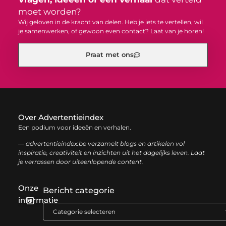
moet worden?
Wij geloven in de kracht van delen. Heb je iets te vertellen, wil
je samenwerken, of gewoon even contact? Laat van je horen!
Praat met ons
Over Advertentieindex
Een podium voor ideeën en verhalen.
— advertentieindex.be verzamelt blogs en artikelen vol
inspiratie, creativiteit en inzichten uit het dagelijks leven. Laat
je verrassen door uiteenlopende content.
Onze
Bericht categorie
informatie
Goede backlinks kopen: zo versterk je jouw online autoriteit op een slimme manier
Geld online verdienen: zo bouw je stap voor stap jouw digitale inkomen op