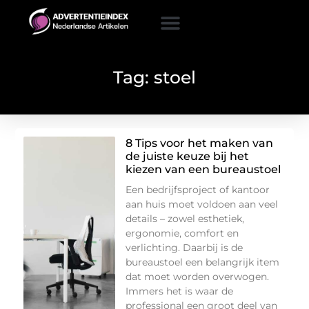
Tag: stoel
8 Tips voor het maken van
de juiste keuze bij het
kiezen van een bureaustoel
Een bedrijfsproject of kantoor
aan huis moet voldoen aan veel
details – zowel esthetiek,
ergonomie, comfort en
verlichting. Daarbij is de
bureaustoel een belangrijk item
dat moet worden overwogen.
Immers het is waar de
professional een groot deel van