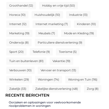
Groothandel
(12)
Hobby en vrije tijd
(50)
Horeca
(10)
Huishoudelijk
(10)
Industrie
(13)
Internet
(12)
Internet marketing
(7)
Kinderen
(10)
Marketing
(19)
Meubels
(7)
Mode en Kleding
(19)
Onderwijs
(8)
Particuliere dienstverlening
(9)
Sport
(20)
Telefonie
(9)
Toerisme
(5)
Tuin en buitenleven
(81)
Vakantie
(19)
Verbouwen
(10)
Vervoer en transport
(13)
Winkelen
(29)
Woningen
(74)
Woning en Tuin
(116)
Zakelijk
(33)
Zakelijke dienstverlening
(48)
Zorg
(8)
RECENTE BERICHTEN
Oorzaken en oplossingen voor veelvoorkomende
rioolproblemen in woningen