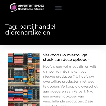
Tag: partijhandel
dierenartikelen
Verkoop uw overtollige
stock aan deze opkoper
Heeft u een vol magazijn en wilt
u meer ruimte maken voor
nieuwe producten? U hoeft uw
overtollige producten niet weg
te gooien. Verkoop uw overschot
aan goederen aan Falpark N.V.,
een ervaren opkoper van
verschillende producten. Deze