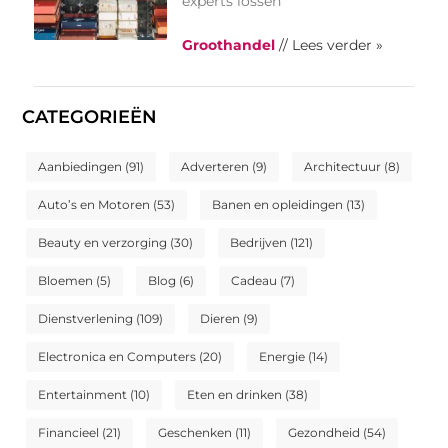
experts lossen
Groothandel
// Lees verder »
CATEGORIEËN
Aanbiedingen
(91)
Adverteren
(9)
Architectuur
(8)
Auto’s en Motoren
(53)
Banen en opleidingen
(13)
Beauty en verzorging
(30)
Bedrijven
(121)
Bloemen
(5)
Blog
(6)
Cadeau
(7)
Dienstverlening
(109)
Dieren
(9)
Electronica en Computers
(20)
Energie
(14)
Entertainment
(10)
Eten en drinken
(38)
Financieel
(21)
Geschenken
(11)
Gezondheid
(54)