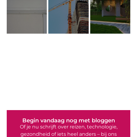
Begin vandaag nog met bloggen
Of je nu schrijft over reizen, technologie,
gezondheid of iets heel anders – bij ons