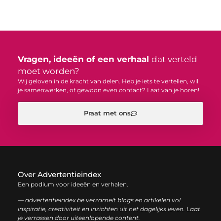
Vragen, ideeën of een verhaal
dat verteld
moet worden?
Wij geloven in de kracht van delen. Heb je iets te vertellen, wil
je samenwerken, of gewoon even contact? Laat van je horen!
Praat met ons
Over Advertentieindex
Een podium voor ideeën en verhalen.
— advertentieindex.be verzamelt blogs en artikelen vol
inspiratie, creativiteit en inzichten uit het dagelijks leven. Laat
je verrassen door uiteenlopende content.