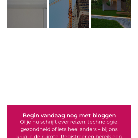
Begin vandaag nog met bloggen
Of je nu schrijft over reizen, technologie,
gezondheid of iets heel anders – bij ons
krijg je de ruimte. Registreer en bereik een