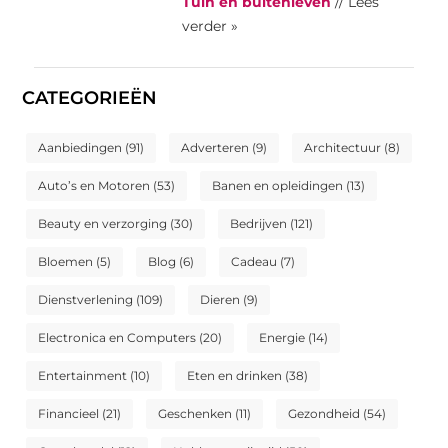
Tuin en buitenleven
// Lees
verder »
CATEGORIEËN
Aanbiedingen
(91)
Adverteren
(9)
Architectuur
(8)
Auto’s en Motoren
(53)
Banen en opleidingen
(13)
Beauty en verzorging
(30)
Bedrijven
(121)
Bloemen
(5)
Blog
(6)
Cadeau
(7)
Dienstverlening
(109)
Dieren
(9)
Electronica en Computers
(20)
Energie
(14)
Entertainment
(10)
Eten en drinken
(38)
Financieel
(21)
Geschenken
(11)
Gezondheid
(54)