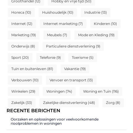
Groothandel
(12)
Hobby en vrije tijd
(50)
Horeca
(10)
Huishoudelijk
(10)
Industrie
(13)
Internet
(12)
Internet marketing
(7)
Kinderen
(10)
Marketing
(19)
Meubels
(7)
Mode en Kleding
(19)
Onderwijs
(8)
Particuliere dienstverlening
(9)
Sport
(20)
Telefonie
(9)
Toerisme
(5)
Tuin en buitenleven
(81)
Vakantie
(19)
Verbouwen
(10)
Vervoer en transport
(13)
Winkelen
(29)
Woningen
(74)
Woning en Tuin
(116)
Zakelijk
(33)
Zakelijke dienstverlening
(48)
Zorg
(8)
RECENTE BERICHTEN
Oorzaken en oplossingen voor veelvoorkomende
rioolproblemen in woningen