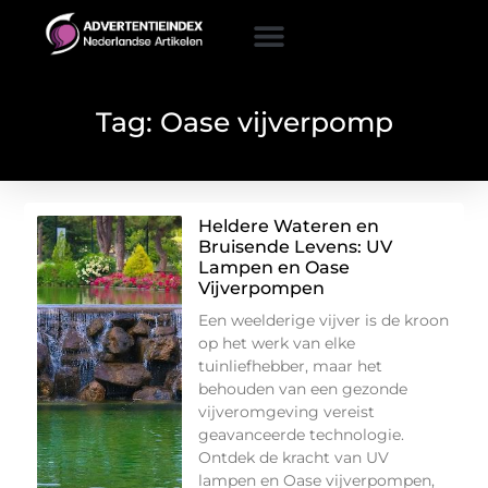
Tag: Oase vijverpomp
Heldere Wateren en
Bruisende Levens: UV
Lampen en Oase
Vijverpompen
Een weelderige vijver is de kroon
op het werk van elke
tuinliefhebber, maar het
behouden van een gezonde
vijveromgeving vereist
geavanceerde technologie.
Ontdek de kracht van UV
lampen en Oase vijverpompen,