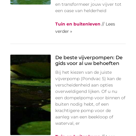
en transformeer jouw vijver tot
een oase van helderheid
Tuin en buitenleven
// Lees
verder »
De beste vijverpompen: De
gids voor al uw behoeften
Bij het kiezen van de juiste
vijverpomp (Pondvac 5) kan de
verscheidenheid aan opties
overweldigend lijken. Of u nu
een dompelpomp voor binnen of
buiten nodig hebt, of een
krachtigere pomp voor de
aanleg van een beekloop of
waterval, er