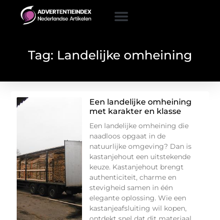
Tag: Landelijke omheining
Een landelijke omheining
met karakter en klasse
Een landelijke omheining die
naadloos opgaat in de
natuurlijke omgeving? Dan is
kastanjehout een uitstekende
keuze. Kastanjehout brengt
authenticiteit, charme en
stevigheid samen in één
elegante oplossing. Wie een
kastanjeafsluiting wil kopen,
ontdekt snel dat dit materiaal