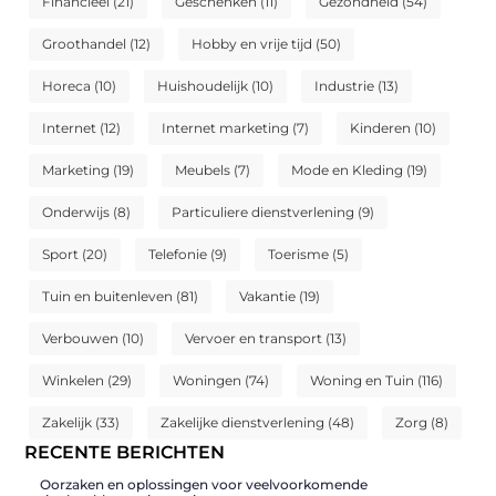
Financieel
(21)
Geschenken
(11)
Gezondheid
(54)
Groothandel
(12)
Hobby en vrije tijd
(50)
Horeca
(10)
Huishoudelijk
(10)
Industrie
(13)
Internet
(12)
Internet marketing
(7)
Kinderen
(10)
Marketing
(19)
Meubels
(7)
Mode en Kleding
(19)
Onderwijs
(8)
Particuliere dienstverlening
(9)
Sport
(20)
Telefonie
(9)
Toerisme
(5)
Tuin en buitenleven
(81)
Vakantie
(19)
Verbouwen
(10)
Vervoer en transport
(13)
Winkelen
(29)
Woningen
(74)
Woning en Tuin
(116)
Zakelijk
(33)
Zakelijke dienstverlening
(48)
Zorg
(8)
RECENTE BERICHTEN
Oorzaken en oplossingen voor veelvoorkomende