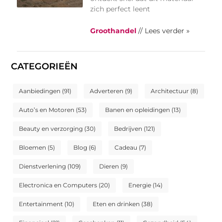
zich perfect leent
Groothandel
// Lees verder »
CATEGORIEËN
Aanbiedingen
(91)
Adverteren
(9)
Architectuur
(8)
Auto’s en Motoren
(53)
Banen en opleidingen
(13)
Beauty en verzorging
(30)
Bedrijven
(121)
Bloemen
(5)
Blog
(6)
Cadeau
(7)
Dienstverlening
(109)
Dieren
(9)
Electronica en Computers
(20)
Energie
(14)
Entertainment
(10)
Eten en drinken
(38)