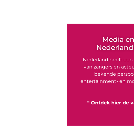
Media e
Nederlande
Nederland heeft een
van zangers en acteu
bekende persoon
entertainment- en mo
❝
Ontdek hier de v