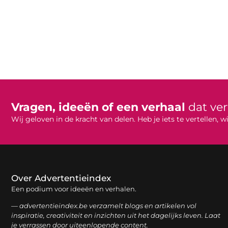
Vragen, ideeën of een verhaal
dat ve
Wij geloven in de kracht van delen. Heb je iets te vertellen,
Over Advertentieindex
Een podium voor ideeën en verhalen.
— advertentieindex.be verzamelt blogs en artikelen vol
inspiratie, creativiteit en inzichten uit het dagelijks leven. Laat
je verrassen door uiteenlopende content.