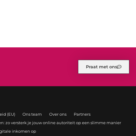
Praat met ons
eid (EU)
Ons team
Over ons
Partners
: zo versterk je jouw online autoriteit op een slimme manier
igitale inkomen op