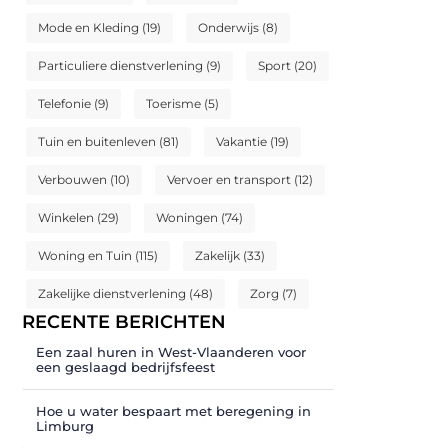
Mode en Kleding
(19)
Onderwijs
(8)
Particuliere dienstverlening
(9)
Sport
(20)
Telefonie
(9)
Toerisme
(5)
Tuin en buitenleven
(81)
Vakantie
(19)
Verbouwen
(10)
Vervoer en transport
(12)
Winkelen
(29)
Woningen
(74)
Woning en Tuin
(115)
Zakelijk
(33)
Zakelijke dienstverlening
(48)
Zorg
(7)
RECENTE BERICHTEN
Een zaal huren in West-Vlaanderen voor
een geslaagd bedrijfsfeest
Hoe u water bespaart met beregening in
Limburg