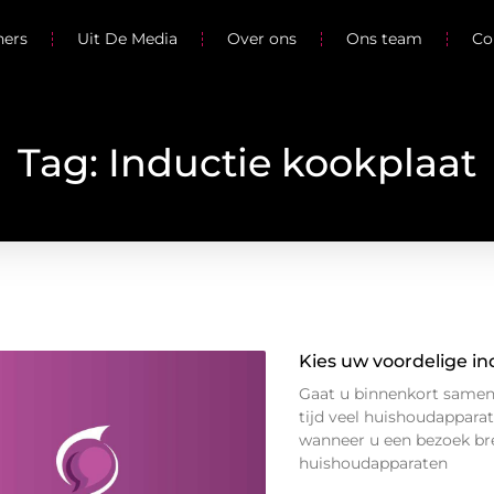
ners
Uit De Media
Over ons
Ons team
Co
Tag: Inductie kookplaat
Kies uw voordelige in
Gaat u binnenkort samen
tijd veel huishoudapparat
wanneer u een bezoek bre
huishoudapparaten