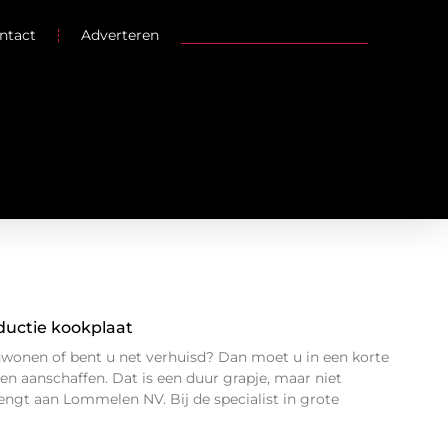
ntact
Adverteren
ductie kookplaat
wonen of bent u net verhuisd? Dan moet u in een korte
en aanschaffen. Dat is een duur grapje, maar niet
ngt aan Lommelen NV. Bij de specialist in grote