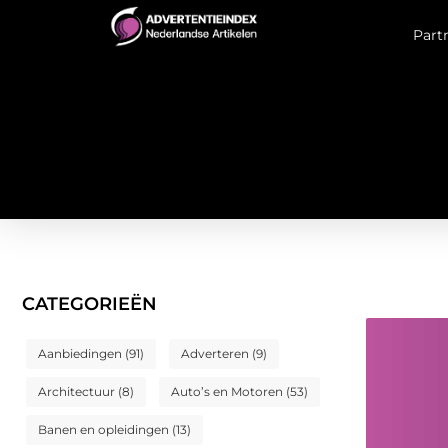
Part
CATEGORIEËN
Aanbiedingen
(91)
Adverteren
(9)
Architectuur
(8)
Auto’s en Motoren
(53)
Banen en opleidingen
(13)