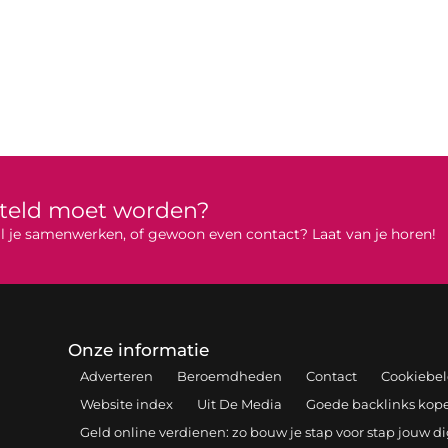
rteld moet worden?
 wil je samenwerken, of gewoon even contact? Laat van je horen!
Onze informatie
Adverteren
Beroemdheden
Contact
Cookiebel
Website index
Uit De Media
Goede backlinks kopen
Geld online verdienen: zo bouw je stap voor stap jouw d