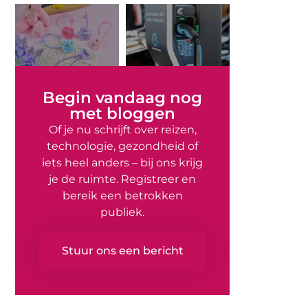
Begin vandaag nog
met bloggen
Of je nu schrijft over reizen,
technologie, gezondheid of
iets heel anders – bij ons krijg
je de ruimte. Registreer en
bereik een betrokken
publiek.
Stuur ons een bericht