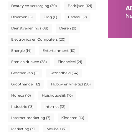
Beauty en verzorging
(30)
Bedrijven
(121)
Bloemen
(5)
Blog
(6)
Cadeau
(7)
Dienstverlening
(108)
Dieren
(9)
Electronica en Computers
(20)
Energie
(14)
Entertainment
(10)
Eten en drinken
(38)
Financieel
(21)
Geschenken
(11)
Gezondheid
(54)
Groothandel
(12)
Hobby en vrije tijd
(50)
Horeca
(10)
Huishoudelijk
(10)
Industrie
(13)
Internet
(12)
Internet marketing
(7)
Kinderen
(10)
Marketing
(19)
Meubels
(7)