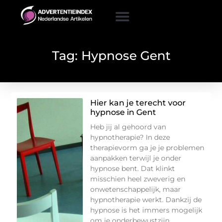
Tag: Hypnose Gent
Hier kan je terecht voor
hypnose in Gent
Heb jij al gehoord van
hypnotherapie? In deze
therapievorm ga je je problemen
aanpakken terwijl je onder
hypnose bent. Dat klinkt
misschien heel zweverig en
onwetenschappelijk, maar
hypnotherapie werkt. Dankzij de
hypnose is het immers mogelijk
om je onderbewustzijn