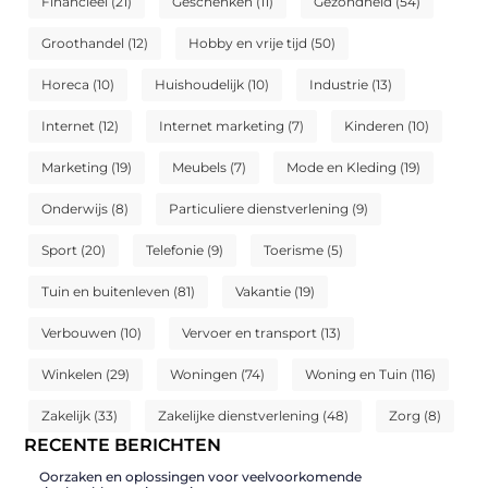
Financieel
(21)
Geschenken
(11)
Gezondheid
(54)
Groothandel
(12)
Hobby en vrije tijd
(50)
Horeca
(10)
Huishoudelijk
(10)
Industrie
(13)
Internet
(12)
Internet marketing
(7)
Kinderen
(10)
Marketing
(19)
Meubels
(7)
Mode en Kleding
(19)
Onderwijs
(8)
Particuliere dienstverlening
(9)
Sport
(20)
Telefonie
(9)
Toerisme
(5)
Tuin en buitenleven
(81)
Vakantie
(19)
Verbouwen
(10)
Vervoer en transport
(13)
Winkelen
(29)
Woningen
(74)
Woning en Tuin
(116)
Zakelijk
(33)
Zakelijke dienstverlening
(48)
Zorg
(8)
RECENTE BERICHTEN
Oorzaken en oplossingen voor veelvoorkomende