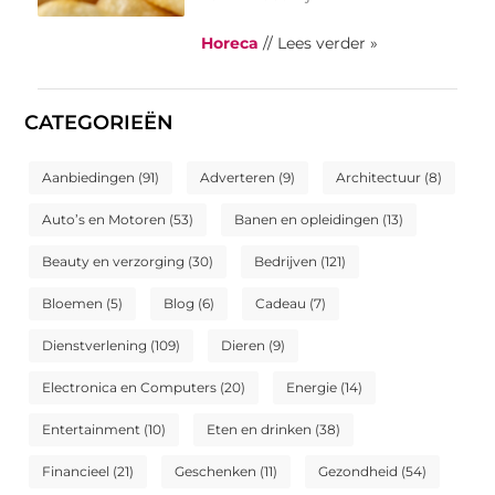
Horeca
// Lees verder »
CATEGORIEËN
Aanbiedingen
(91)
Adverteren
(9)
Architectuur
(8)
Auto’s en Motoren
(53)
Banen en opleidingen
(13)
Beauty en verzorging
(30)
Bedrijven
(121)
Bloemen
(5)
Blog
(6)
Cadeau
(7)
Dienstverlening
(109)
Dieren
(9)
Electronica en Computers
(20)
Energie
(14)
Entertainment
(10)
Eten en drinken
(38)
Financieel
(21)
Geschenken
(11)
Gezondheid
(54)