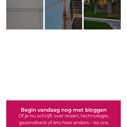
Begin vandaag nog met bloggen
Of je nu schrijft over reizen, technologie,
gezondheid of iets heel anders – bij ons