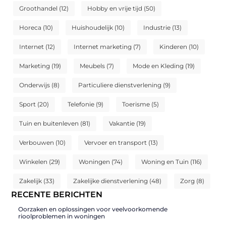
Groothandel
(12)
Hobby en vrije tijd
(50)
Horeca
(10)
Huishoudelijk
(10)
Industrie
(13)
Internet
(12)
Internet marketing
(7)
Kinderen
(10)
Marketing
(19)
Meubels
(7)
Mode en Kleding
(19)
Onderwijs
(8)
Particuliere dienstverlening
(9)
Sport
(20)
Telefonie
(9)
Toerisme
(5)
Tuin en buitenleven
(81)
Vakantie
(19)
Verbouwen
(10)
Vervoer en transport
(13)
Winkelen
(29)
Woningen
(74)
Woning en Tuin
(116)
Zakelijk
(33)
Zakelijke dienstverlening
(48)
Zorg
(8)
RECENTE BERICHTEN
Oorzaken en oplossingen voor veelvoorkomende
rioolproblemen in woningen