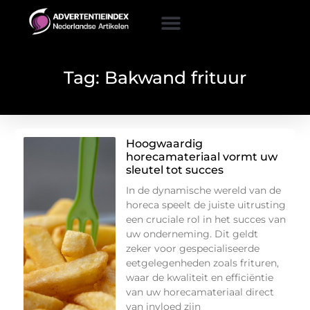
Tag: Bakwand frituur
Hoogwaardig
horecamateriaal vormt uw
sleutel tot succes
In de dynamische wereld van de
horeca speelt de juiste uitrusting
een cruciale rol in het succes van
uw onderneming. Dit geldt
zeker voor gespecialiseerde
eetgelegenheden zoals frituren,
waar de kwaliteit en efficiëntie
van uw horecamateriaal direct
van invloed zijn