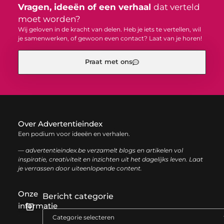
Vragen, ideeën of een verhaal
dat verteld
moet worden?
Wij geloven in de kracht van delen. Heb je iets te vertellen, wil
je samenwerken, of gewoon even contact? Laat van je horen!
Praat met ons
Over Advertentieindex
Een podium voor ideeën en verhalen.
— advertentieindex.be verzamelt blogs en artikelen vol
inspiratie, creativiteit en inzichten uit het dagelijks leven. Laat
je verrassen door uiteenlopende content.
Onze
Bericht categorie
informatie
Goede backlinks kopen: zo versterk je jouw online autoriteit op een slimme manier
Geld online verdienen: zo bouw je stap voor stap jouw digitale inkomen op