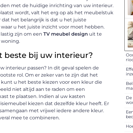
en met de huidige inrichting van uw interieur.
aatst wordt, valt het erg op als het meubelstuk
 dat het belangrijk is dat u het juiste
ts waar u het juiste inzicht voor moet hebben.
g lastig zijn om een
TV meubel design
uit te
w woning.
beste bij uw interieur?
Oor
rio
w interieur passen? In dit geval spelen de
Eff
inz
otste rol. Om er zeker van te zijn dat het
 kunt u het beste kiezen voor een kleur die
Bel
ma
beeld niet altijd aan te raden om een
ast te plaatsen. Indien al uw kasten
De 
won
visiemeubel kiezen dat dezelfde kleur heeft. Er
d samengaan met vrijwel iedere andere kleur.
Een
bed
overal mee te combineren.
Hoe