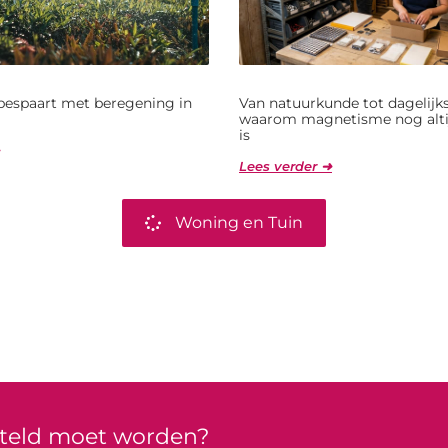
bespaart met beregening in
Van natuurkunde tot dagelijks
waarom magnetisme nog alti
is
Lees verder ➜
Woning en Tuin
rteld moet worden?