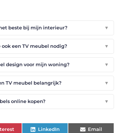
et beste bij mijn interieur?
▼
e ook een TV meubel nodig?
▼
bel design voor mijn woning?
▼
en TV meubel belangrijk?
▼
bels online kopen?
▼
terest
LinkedIn
Email