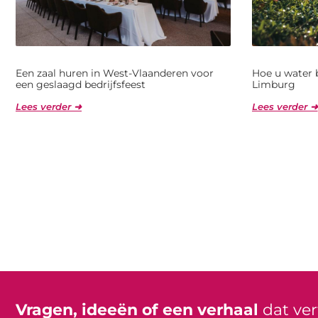
Een zaal huren in West-Vlaanderen voor
Hoe u water 
een geslaagd bedrijfsfeest
Limburg
Lees verder ➜
Lees verder ➜
Vragen, ideeën of een verhaal
dat ve