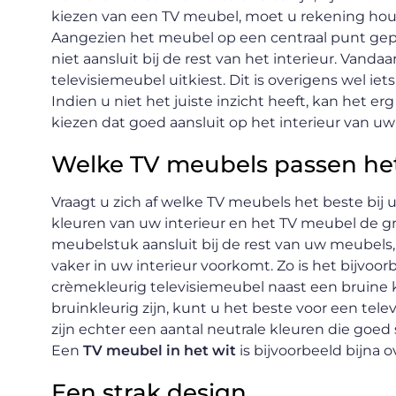
kiezen van een TV meubel, moet u rekening houd
Aangezien het meubel op een centraal punt gepl
niet aansluit bij de rest van het interieur. Vandaar
televisiemeubel uitkiest. Dit is overigens wel ie
Indien u niet het juiste inzicht heeft, kan het er
kiezen dat goed aansluit op het interieur van u
Welke TV meubels passen het 
Vraagt u zich af welke TV meubels het beste bij u
kleuren van uw interieur en het TV meubel de gro
meubelstuk aansluit bij de rest van uw meubels,
vaker in uw interieur voorkomt. Zo is het bijvoor
crèmekleurig televisiemeubel naast een bruine k
bruinkleurig zijn, kunt u het beste voor een tele
zijn echter een aantal neutrale kleuren die goe
Een
TV meubel in het wit
is bijvoorbeeld bijna 
Een strak design