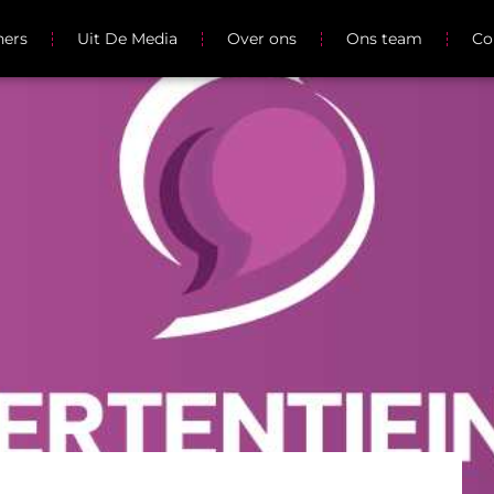
ners
Uit De Media
Over ons
Ons team
Co