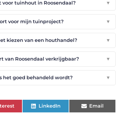
 voor tuinhout in Roosendaal?
▼
oort voor mijn tuinproject?
▼
j het kiezen van een houthandel?
▼
rt van Roosendaal verkrijgbaar?
▼
ls het goed behandeld wordt?
▼
terest
LinkedIn
Email