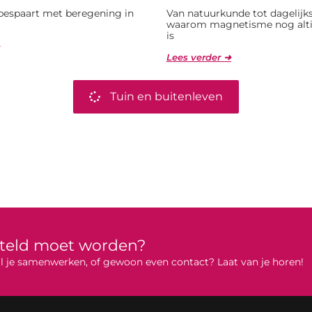
bespaart met beregening in
Van natuurkunde tot dagelijks
waarom magnetisme nog alti
is
Lees verder ➜
Tuin en buitenleven
rteld moet worden?
 wil je samenwerken, of gewoon even contact? Laat van je horen!