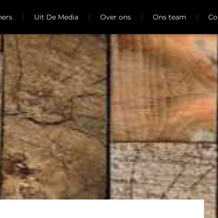
ners
Uit De Media
Over ons
Ons team
Co