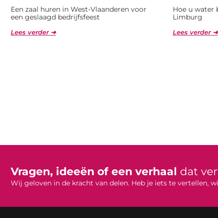
Een zaal huren in West-Vlaanderen voor
Hoe u water 
een geslaagd bedrijfsfeest
Limburg
Lees verder ➜
Lees verder ➜
Vragen, ideeën of een verhaal
dat ve
Wij geloven in de kracht van delen. Heb je iets te vertellen,