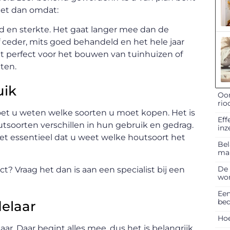
et dan omdat:
 en sterkte. Het gaat langer mee dan de
 ceder, mits goed behandeld en het hele jaar
t perfect voor het bouwen van tuinhuizen of
ten.
uik
Oor
rio
oet u weten welke soorten u moet kopen. Het is
Eff
utsoorten verschillen in hun gebruik en gedrag.
inz
et essentieel dat u weet welke houtsoort het
Bel
ma
De 
ct? Vraag het dan is aan een specialist bij een
won
Een
bed
delaar
Hoe
aar. Daar begint alles mee, dus het is belangrijk