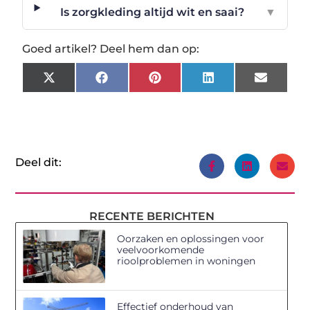
Is zorgkleding altijd wit en saai?
▼
Goed artikel? Deel hem dan op:
X
Facebook
Pinterest
LinkedIn
Email
(Twitter)
Deel dit:
RECENTE BERICHTEN
Oorzaken en oplossingen voor
veelvoorkomende
rioolproblemen in woningen
Effectief onderhoud van