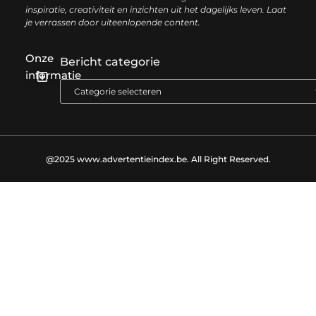
inspiratie, creativiteit en inzichten uit het dagelijks leven. Laat
je verrassen door uiteenlopende content.
Onze
Bericht categorie
informatie
Goede backlinks kopen: zo versterk je jouw online autoriteit op een slimme manier
Geld online verdienen: zo bouw je stap voor stap jouw digitale inkomen op
@2025 www.advertentieindex.be. All Right Reserved.​