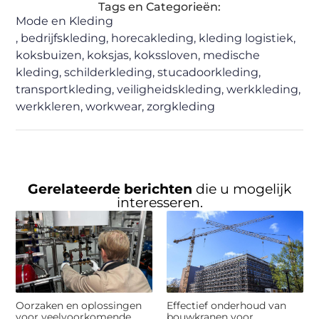
Tags en Categorieën:
Mode en Kleding
,
bedrijfskleding
,
horecakleding
,
kleding logistiek
,
koksbuizen
,
koksjas
,
kokssloven
,
medische
kleding
,
schilderkleding
,
stucadoorkleding
,
transportkleding
,
veiligheidskleding
,
werkkleding
,
werkkleren
,
workwear
,
zorgkleding
Gerelateerde berichten
die u mogelijk
interesseren.
Oorzaken en oplossingen
Effectief onderhoud van
voor veelvoorkomende
bouwkranen voor