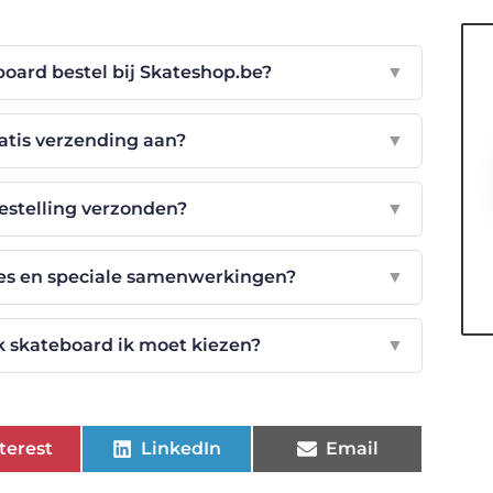
board bestel bij Skateshop.be?
▼
atis verzending aan?
▼
estelling verzonden?
▼
ties en speciale samenwerkingen?
▼
lk skateboard ik moet kiezen?
▼
terest
LinkedIn
Email