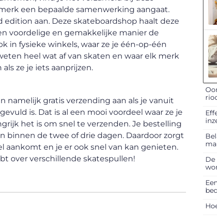
te merk een bepaalde samenwerking aangaat.
ed edition aan. Deze skateboardshop haalt deze
 een voordelige en gemakkelijke manier de
ok in fysieke winkels, waar ze je één-op-één
eten heel wat af van skaten en waar elk merk
ls ze je iets aanprijzen.
Oor
rio
en namelijk gratis verzending aan als je vanuit
evuld is. Dat is al een mooi voordeel waar ze je
Eff
inz
ijk het is om snel te verzenden. Je bestelling
 binnen de twee of drie dagen. Daardoor zorgt
Bel
ma
el aankomt en je er ook snel van kan genieten.
t over verschillende skatespullen!
De 
won
Een
bed
Hoe