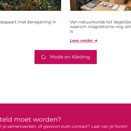
bespaart met beregening in
Van natuurkunde tot dagelijks
waarom magnetisme nog alti
is
Lees verder ➜
Mode en Kleding
rteld moet worden?
 wil je samenwerken, of gewoon even contact? Laat van je horen!