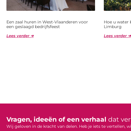
Een zaal huren in West-Vlaanderen voor
Hoe u water 
een geslaagd bedrijfsfeest
Limburg
Lees verder ➜
Lees verder ➜
Vragen, ideeën of een verhaal
dat ve
Wij geloven in de kracht van delen. Heb je iets te vertellen,