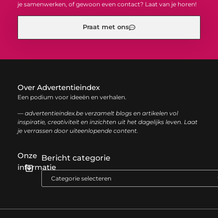
je samenwerken, of gewoon even contact? Laat van je horen!
Praat met ons
Over Advertentieindex
Een podium voor ideeën en verhalen.
— advertentieindex.be verzamelt blogs en artikelen vol
inspiratie, creativiteit en inzichten uit het dagelijks leven. Laat
je verrassen door uiteenlopende content.
Onze
Bericht categorie
informatie
Goede backlinks kopen: zo versterk je jouw online autoriteit op een slimme manier
Geld online verdienen: zo bouw je stap voor stap jouw digitale inkomen op