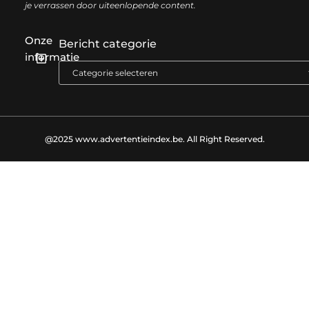
je verrassen door uiteenlopende content.
Onze
Bericht categorie
informatie
Goede backlinks kopen: zo versterk je jouw online autoriteit op een slimme manier
Geld online verdienen: zo bouw je stap voor stap jouw digitale inkomen op
@2025 www.advertentieindex.be. All Right Reserved.​