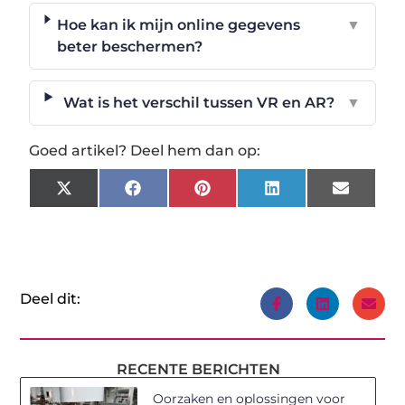
Hoe kan ik mijn online gegevens
▼
beter beschermen?
Wat is het verschil tussen VR en AR?
▼
Goed artikel? Deel hem dan op:
X
Facebook
Pinterest
LinkedIn
Email
(Twitter)
Deel dit:
RECENTE BERICHTEN
Oorzaken en oplossingen voor