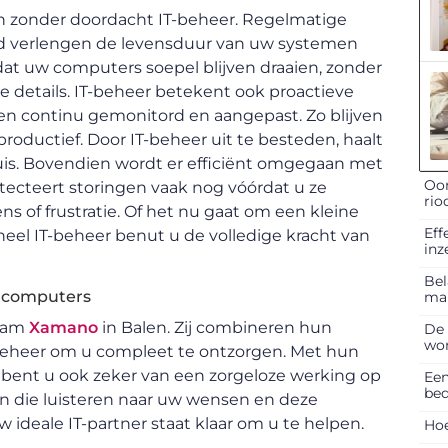
en zonder doordacht IT-beheer. Regelmatige
ud verlengen de levensduur van uw systemen
dat uw computers soepel blijven draaien, zonder
e details. IT-beheer betekent ook proactieve
rden continu gemonitord en aangepast. Zo blijven
oductief. Door IT-beheer uit te besteden, haalt
uis. Bovendien wordt er efficiënt omgegaan met
Oor
tecteert storingen vaak nog vóórdat u ze
rio
ns of frustratie. Of het nu gaat om een kleine
Eff
neel IT-beheer benut u de volledige kracht van
inz
Bel
 computers
ma
team
Xamano
in Balen. Zij combineren hun
De 
won
T-beheer om u compleet te ontzorgen. Met hun
r bent u ook zeker van een zorgeloze werking op
Een
bed
n die luisteren naar uw wensen en deze
ideale IT-partner staat klaar om u te helpen.
Hoe