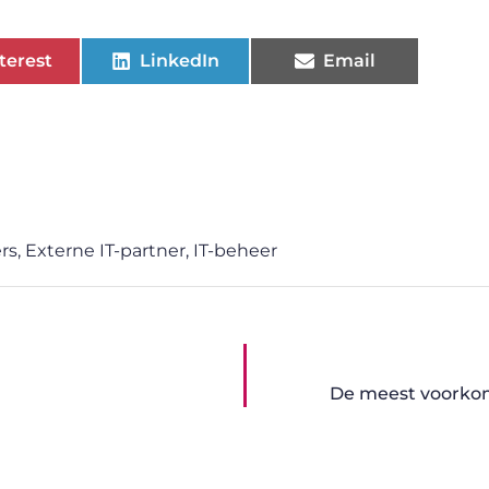
terest
LinkedIn
Email
rs
,
Externe IT-partner
,
IT-beheer
De meest voorko