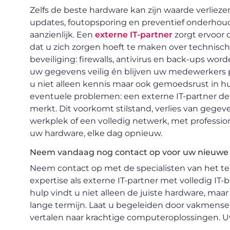
Zelfs de beste hardware kan zijn waarde verliez
updates, foutopsporing en preventief onderho
aanzienlijk. Een
externe IT-partner
zorgt ervoor 
dat u zich zorgen hoeft te maken over technisch
beveiliging: firewalls, antivirus en back-ups wo
uw gegevens veilig én blijven uw medewerkers pr
u niet alleen kennis maar ook gemoedsrust in h
eventuele problemen: een externe IT-partner de
merkt. Dit voorkomt stilstand, verlies van gegeve
werkplek of een volledig netwerk, met professio
uw hardware, elke dag opnieuw.
Neem vandaag nog contact op voor uw nieuwe
Neem contact op met de specialisten van het 
expertise als externe IT-partner met volledig I
hulp vindt u niet alleen de juiste hardware, maa
lange termijn. Laat u begeleiden door vakmense
vertalen naar krachtige computeroplossingen. Uw 