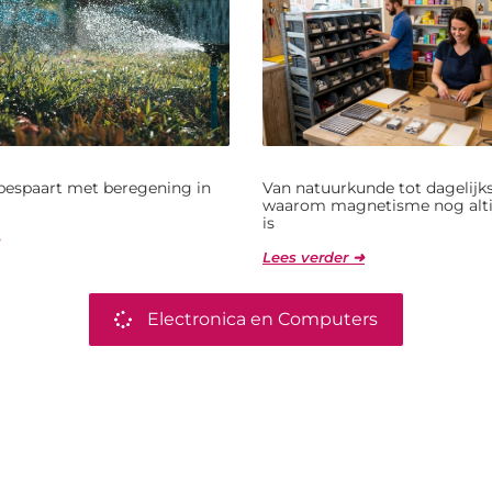
bespaart met beregening in
Van natuurkunde tot dagelijks
waarom magnetisme nog alti
is
Lees verder ➜
Electronica en Computers