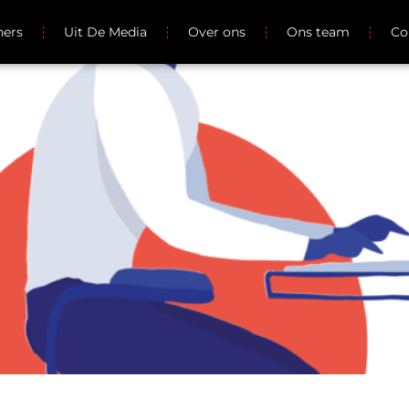
ners
Uit De Media
Over ons
Ons team
Co