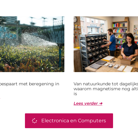
bespaart met beregening in
Van natuurkunde tot dagelijks
waarom magnetisme nog alti
is
Lees verder ➜
Electronica en Computers