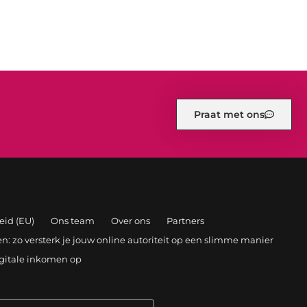
Praat met ons
eid (EU)
Ons team
Over ons
Partners
: zo versterk je jouw online autoriteit op een slimme manier
igitale inkomen op