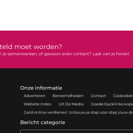
rteld moet worden?
 wil je samenwerken, of gewoon even contact? Laat van je horen!
Onze informatie
Adverteren
Beroemdheden
Contact
Cookiebel
Website index
Uit De Media
Goede backlinks kopen
Geld online verdienen: zo bouw je stap voor stap jouw d
Bericht categorie