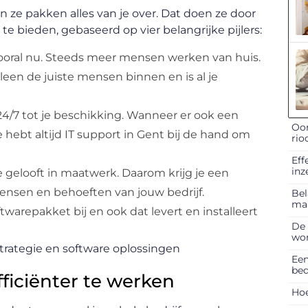
n ze pakken alles van je over. Dat doen ze door
te bieden, gebaseerd op vier belangrijke pijlers:
, vooral nu. Steeds meer mensen werken van huis.
een de juiste mensen binnen en is al je
4/7 tot je beschikking. Wanneer er ook een
Oor
e hebt altijd IT support in Gent bij de hand om
rio
Eff
inz
ie gelooft in maatwerk. Daarom krijg je een
ensen en behoeften van jouw bedrijf.
Bel
ma
twarepakket bij en ook dat levert en installeert
De 
won
Een
bed
ficiënter te werken
Hoe