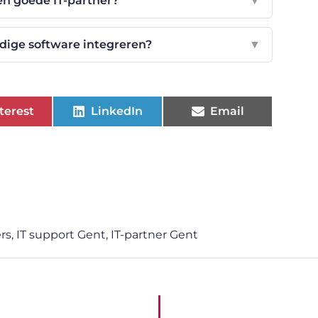
en goede IT-partner?
▼
idige software integreren?
▼
terest
LinkedIn
Email
rs
,
IT support Gent
,
IT-partner Gent