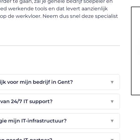
rder te gaan, zal je gehele bedrijf soepeler en
oed werkende tools en dat levert aanzienlijk
s op de werkvloer. Neem dus snel deze specialist
jk voor mijn bedrijf in Gent?
▼
 van 24/7 IT support?
▼
ie mijn IT-infrastructuur?
▼