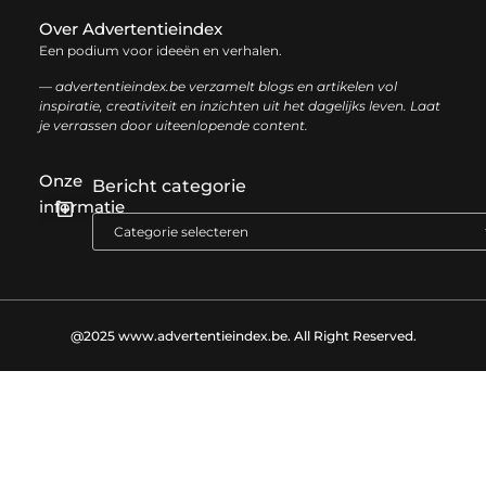
Over Advertentieindex
Een podium voor ideeën en verhalen.
— advertentieindex.be verzamelt blogs en artikelen vol
inspiratie, creativiteit en inzichten uit het dagelijks leven. Laat
je verrassen door uiteenlopende content.
Onze
Bericht categorie
informatie
Goede backlinks kopen: zo versterk je jouw online autoriteit op een slimme manier
Geld online verdienen: zo bouw je stap voor stap jouw digitale inkomen op
@2025 www.advertentieindex.be. All Right Reserved.​