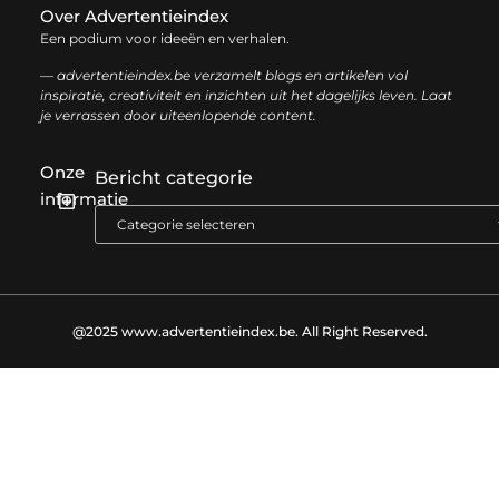
Over Advertentieindex
Een podium voor ideeën en verhalen.
— advertentieindex.be verzamelt blogs en artikelen vol
inspiratie, creativiteit en inzichten uit het dagelijks leven. Laat
je verrassen door uiteenlopende content.
Onze
Bericht categorie
informatie
Goede backlinks kopen: zo versterk je jouw online autoriteit op een slimme manier
Geld online verdienen: zo bouw je stap voor stap jouw digitale inkomen op
@2025 www.advertentieindex.be. All Right Reserved.​