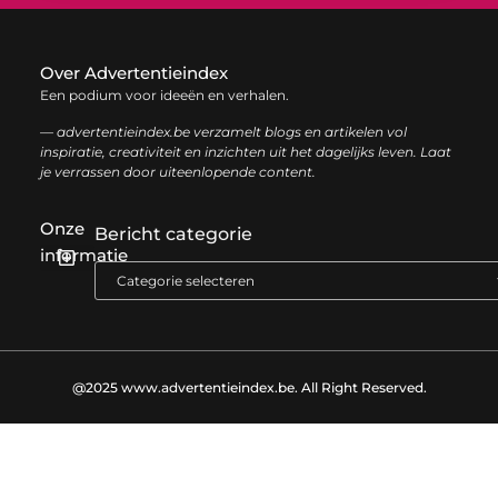
Over Advertentieindex
Een podium voor ideeën en verhalen.
— advertentieindex.be verzamelt blogs en artikelen vol
inspiratie, creativiteit en inzichten uit het dagelijks leven. Laat
je verrassen door uiteenlopende content.
Onze
Bericht categorie
informatie
Goede backlinks kopen: zo versterk je jouw online autoriteit op een slimme manier
Geld online verdienen: zo bouw je stap voor stap jouw digitale inkomen op
@2025 www.advertentieindex.be. All Right Reserved.​