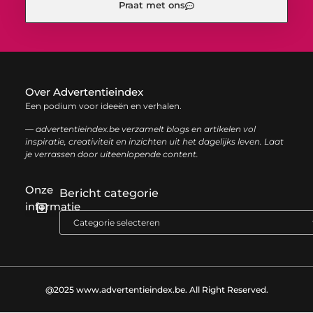
Praat met ons
Over Advertentieindex
Een podium voor ideeën en verhalen.
— advertentieindex.be verzamelt blogs en artikelen vol
inspiratie, creativiteit en inzichten uit het dagelijks leven. Laat
je verrassen door uiteenlopende content.
Onze
Bericht categorie
informatie
Goede backlinks kopen: zo versterk je jouw online autoriteit op een slimme manier
Geld online verdienen: zo bouw je stap voor stap jouw digitale inkomen op
@2025 www.advertentieindex.be. All Right Reserved.​