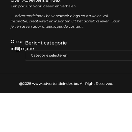
Over Advertentieindex
Een podium voor ideeën en verhalen.
— advertentieindex.be verzamelt blogs en artikelen vol
inspiratie, creativiteit en inzichten uit het dagelijks leven. Laat
je verrassen door uiteenlopende content.
Onze
Bericht categorie
informatie
Goede backlinks kopen: zo versterk je jouw online autoriteit op een slimme manier
Geld online verdienen: zo bouw je stap voor stap jouw digitale inkomen op
@2025 www.advertentieindex.be. All Right Reserved.​