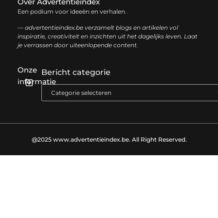
Over Advertentieindex
Een podium voor ideeën en verhalen.
— advertentieindex.be verzamelt blogs en artikelen vol
inspiratie, creativiteit en inzichten uit het dagelijks leven. Laat
je verrassen door uiteenlopende content.
Onze
Bericht categorie
informatie
Goede backlinks kopen: zo versterk je jouw online autoriteit op een slimme manier
Geld online verdienen: zo bouw je stap voor stap jouw digitale inkomen op
@2025 www.advertentieindex.be. All Right Reserved.​