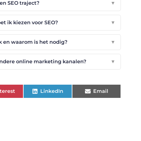
en SEO traject?
▼
t ik kiezen voor SEO?
▼
 en waarom is het nodig?
▼
 andere online marketing kanalen?
▼
terest
LinkedIn
Email