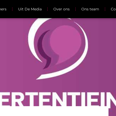
ners
Uit De Media
Over ons
Ons team
Co