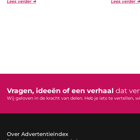
Lees verder ➜
Lees verder ➜
Vragen, ideeën of een verhaal
dat ve
Wij geloven in de kracht van delen. Heb je iets te vertellen,
Over Advertentieindex