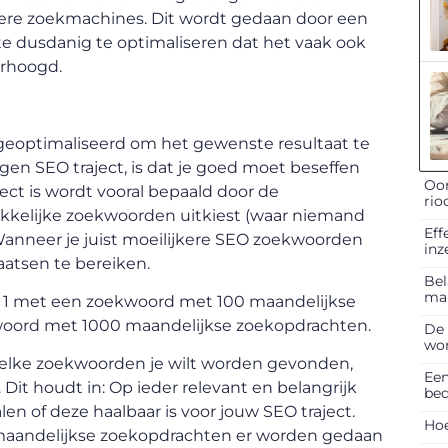
dere zoekmachines. Dit wordt gedaan door een
e dusdanig te optimaliseren dat het vaak ook
erhoogd.
eoptimaliseerd om het gewenste resultaat te
eigen SEO traject, is dat je goed moet beseffen
Oor
ject is wordt vooral bepaald door de
rio
akkelijke zoekwoorden uitkiest (waar niemand
Eff
. Wanneer je juist moeilijkere SEO zoekwoorden
inz
aatsen te bereiken.
Bel
ma
k 1 met een zoekwoord met 100 maandelijkse
oord met 1000 maandelijkse zoekopdrachten.
De 
won
welke zoekwoorden je wilt worden gevonden,
Een
it houdt in: Op ieder relevant en belangrijk
bed
 of deze haalbaar is voor jouw SEO traject.
Hoe
maandelijkse zoekopdrachten er worden gedaan