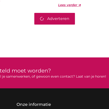
Lees verder ➜
Adverteren
rteld moet worden?
 wil je samenwerken, of gewoon even contact? Laat van je horen!
Onze informatie