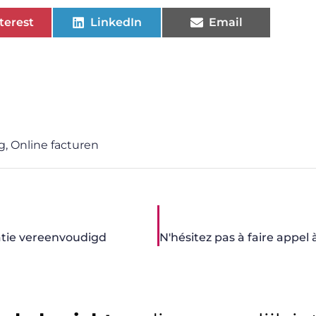
terest
LinkedIn
Email
g
,
Online facturen
atie vereenvoudigd
N'hésitez pas à faire appel