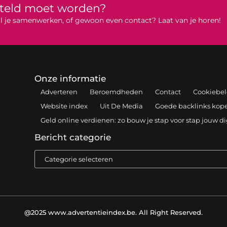
rteld moet worden?
 wil je samenwerken, of gewoon even contact? Laat van je horen!
Onze informatie
Adverteren
Beroemdheden
Contact
Cookiebel
Website index
Uit De Media
Goede backlinks kopen
Geld online verdienen: zo bouw je stap voor stap jouw d
Bericht categorie
@2025 www.advertentieindex.be. All Right Reserved.​