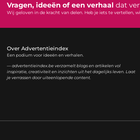
Vragen, ideeën of een verhaal
dat ve
Wij geloven in de kracht van delen. Heb je iets te vertellen,
Over Advertentieindex
Een podium voor ideeën en verhalen.
— advertentieindex.be verzamelt blogs en artikelen vol
inspiratie, creativiteit en inzichten uit het dagelijks leven. Laat
je verrassen door uiteenlopende content.