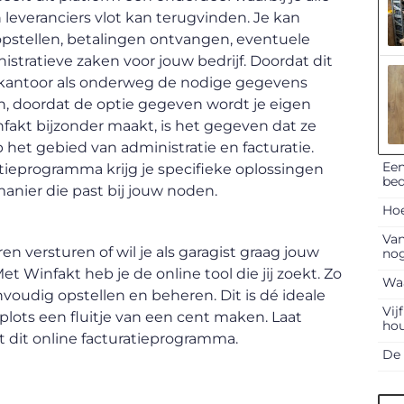
leveranciers vlot kan terugvinden. Je kan
opstellen, betalingen ontvangen, eventuele
stratieve zaken voor jouw bedrijf. Doordat dit
op kantoor als onderweg de nodige gegevens
n, doordat de optie gegeven wordt je eigen
nfakt bijzonder maakt, is het gegeven dat ze
 het gebied van administratie en facturatie.
Een
atieprogramma krijg je specifieke oplossingen
bed
anier die past bij jouw noden.
Hoe
Van
ren versturen of wil je als garagist graag jouw
nog
 Winfakt heb je de online tool die jij zoekt. Zo
Waa
envoudig opstellen en beheren. Dit is dé ideale
Vij
plots een fluitje van een cent maken. Laat
ho
et dit online facturatieprogramma.
De 