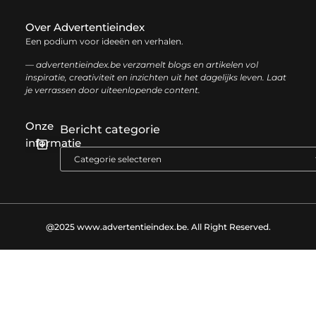
Over Advertentieindex
Een podium voor ideeën en verhalen.
— advertentieindex.be verzamelt blogs en artikelen vol
inspiratie, creativiteit en inzichten uit het dagelijks leven. Laat
je verrassen door uiteenlopende content.
Onze
Bericht categorie
informatie
Goede backlinks kopen: zo versterk je jouw online autoriteit op een slimme manier
Geld online verdienen: zo bouw je stap voor stap jouw digitale inkomen op
@2025 www.advertentieindex.be. All Right Reserved.​