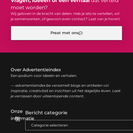
Vragen, ideeën of een verhaal
dat verteld
moet worden?
Wij geloven in de kracht van delen. Heb je iets te vertellen, wil
je samenwerken, of gewoon even contact? Laat van je horen!
Praat met ons
Over Advertentieindex
Een podium voor ideeën en verhalen.
— advertentieindex.be verzamelt blogs en artikelen vol
inspiratie, creativiteit en inzichten uit het dagelijks leven. Laat
je verrassen door uiteenlopende content.
Onze
Bericht categorie
informatie
Goede backlinks kopen: zo versterk je jouw online autoriteit op een slimme manier
Geld online verdienen: zo bouw je stap voor stap jouw digitale inkomen op