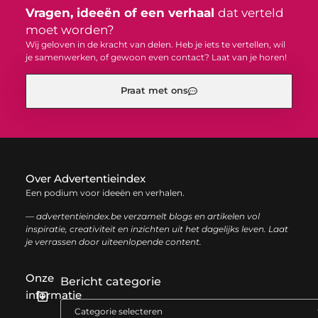
Vragen, ideeën of een verhaal
dat verteld
moet worden?
Wij geloven in de kracht van delen. Heb je iets te vertellen, wil
je samenwerken, of gewoon even contact? Laat van je horen!
Praat met ons
Over Advertentieindex
Een podium voor ideeën en verhalen.
— advertentieindex.be verzamelt blogs en artikelen vol
inspiratie, creativiteit en inzichten uit het dagelijks leven. Laat
je verrassen door uiteenlopende content.
Onze
Bericht categorie
informatie
Goede backlinks kopen: zo versterk je jouw online autoriteit op een slimme manier
Geld online verdienen: zo bouw je stap voor stap jouw digitale inkomen op