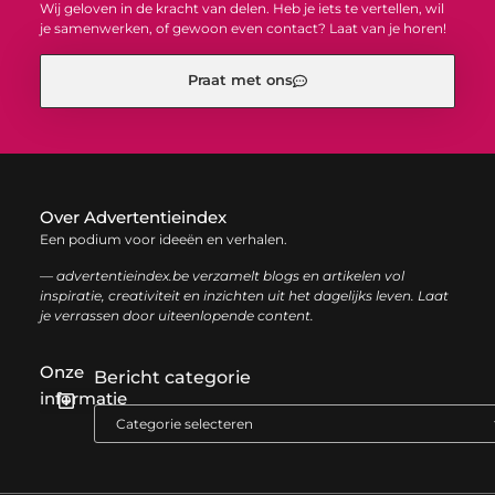
Wij geloven in de kracht van delen. Heb je iets te vertellen, wil
je samenwerken, of gewoon even contact? Laat van je horen!
Praat met ons
Over Advertentieindex
Een podium voor ideeën en verhalen.
— advertentieindex.be verzamelt blogs en artikelen vol
inspiratie, creativiteit en inzichten uit het dagelijks leven. Laat
je verrassen door uiteenlopende content.
Onze
Bericht categorie
informatie
Goede backlinks kopen: zo versterk je jouw online autoriteit op een slimme manier
Geld online verdienen: zo bouw je stap voor stap jouw digitale inkomen op