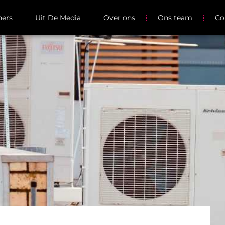
ners
Uit De Media
Over ons
Ons team
Co