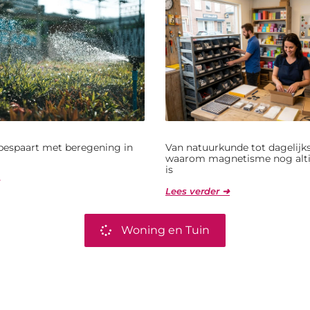
bespaart met beregening in
Van natuurkunde tot dagelijks
waarom magnetisme nog alti
is
Lees verder ➜
Woning en Tuin