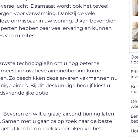
 verse lucht. Daarnaast wordt ook het teveel
zorgen voor verwarming. Dankzij de vele
s deze onmisbaar in uw woning. U kan bovendien
e experten hebben zeer veel ervaring en kunnen
es van ruimtes.
Oor
rio
ieuwste technologieën om u nog beter te
e meest innovatieve airconditioning komen
Eff
inz
reken. Zo beschikken deze ervaren vakmannen nu
ge airco’s. Bij dit deskundige bedrijf kiest u
Bel
ma
dsvriendelijke optie.
De 
won
of Beveren en wilt u graag airconditioning laten
Een
bed
. Samen met u gaan ze op zoek naar de beste
et. U kan hen dagelijks bereiken via het
Hoe