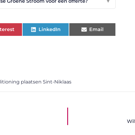
e Groene Stroom voor een offerte?
▼
terest
LinkedIn
Email
itioning plaatsen Sint-Niklaas
Wil