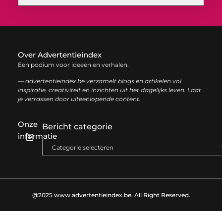
Over Advertentieindex
Een podium voor ideeën en verhalen.
— advertentieindex.be verzamelt blogs en artikelen vol
inspiratie, creativiteit en inzichten uit het dagelijks leven. Laat
je verrassen door uiteenlopende content.
Onze
Bericht categorie
informatie
Goede backlinks kopen: zo versterk je jouw online autoriteit op een slimme manier
Geld online verdienen: zo bouw je stap voor stap jouw digitale inkomen op
@2025 www.advertentieindex.be. All Right Reserved.​