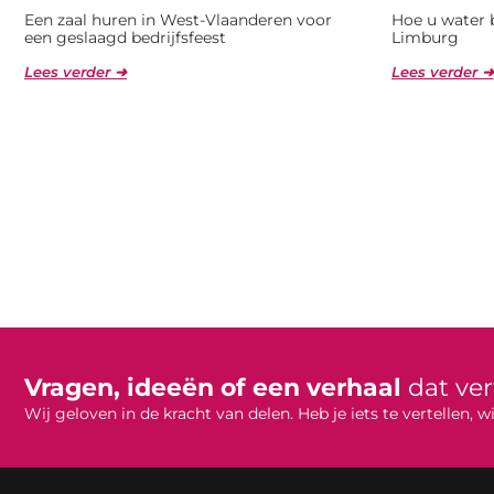
Een zaal huren in West-Vlaanderen voor
Hoe u water 
een geslaagd bedrijfsfeest
Limburg
Lees verder ➜
Lees verder ➜
Vragen, ideeën of een verhaal
dat ve
Wij geloven in de kracht van delen. Heb je iets te vertellen,