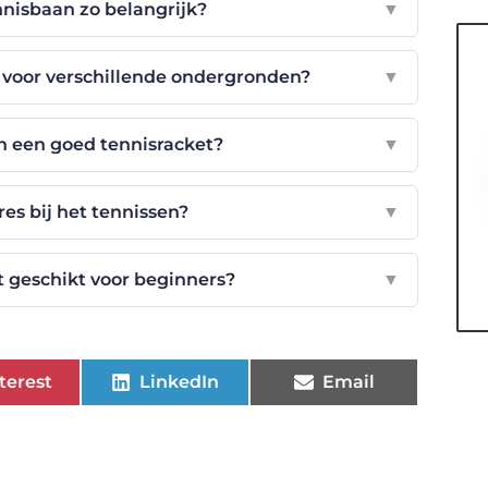
nnisbaan zo belangrijk?
▼
 voor verschillende ondergronden?
▼
n een goed tennisracket?
▼
es bij het tennissen?
▼
t geschikt voor beginners?
▼
terest
LinkedIn
Email