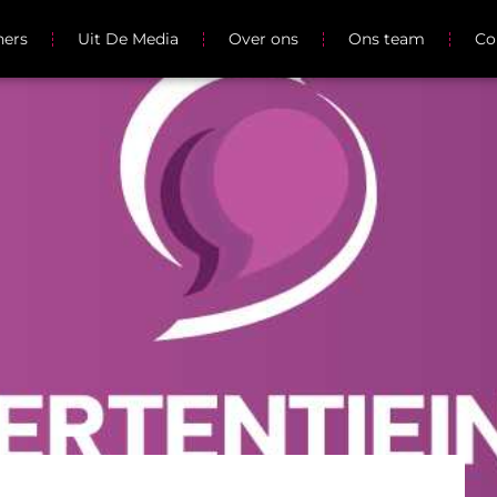
ners
Uit De Media
Over ons
Ons team
Co