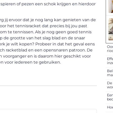
e spieren of pezen een schok krijgen en hierdoor
rg jij ervoor dat je nog lang kan genieten van de
oor het tennisracket dat precies bij jou past
om te tennissen. Als je nog geen goed tennis
op de grootte van het slag blad en de snaar
erk je wilt kopen? Probeer in dat het geval eens
Oor
 inch racketblad en een opensnaren patroon. De
rio
z’n voorganger en is daarom hier geschikt voor
Eff
 en voor iedereen te gebruiken.
inz
Bel
ma
De 
won
Een
bed
Hoe