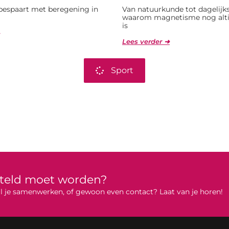
bespaart met beregening in
Van natuurkunde tot dagelijks
waarom magnetisme nog alti
is
Lees verder ➜
Sport
rteld moet worden?
 wil je samenwerken, of gewoon even contact? Laat van je horen!