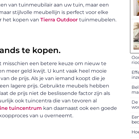
gen van tuinmeubilair aan uw tuin, maar een
maar stijlvolle meubellijn is perfect voor elke
or het kopen van
Tierra Outdoor
tuinmeubelen.
nds te kopen.
Oor
rio
kt misschien een betere keuze om nieuw te
en meer geld kwijt. U kunt vaak heel mooie
Eff
inz
an de prijs. Als je van iemand koopt die je
r een lagere prijs. Gebruikte meubels hebben
Bel
ma
at de prijs niet de beslissende factor zijn als
urlijk ook tuincentra die van tevoren al
De 
won
ine tuincentrum
kan daarnaast ook een goede
ankoopproces van u overneemt.
Een
bed
Hoe