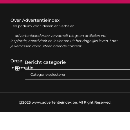
Over Advertentieindex
Een podium voor ideeën en verhalen.
— advertentieindex.be verzamelt blogs en artikelen vol
inspiratie, creativiteit en inzichten uit het dagelijks leven. Laat
je verrassen door uiteenlopende content.
Onze
Bericht categorie
informatie
Goede backlinks kopen: zo versterk je jouw online autoriteit op een slimme manier
Geld online verdienen: zo bouw je stap voor stap jouw digitale inkomen op
@2025 www.advertentieindex.be. All Right Reserved.​