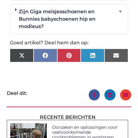
Zijn Giga meisjesschoenen en
▼
Bunnies babyschoenen hip en
modieus?
Goed artikel? Deel hem dan op:
X
Facebook
Pinterest
LinkedIn
Email
(Twitter)
Deel dit:
RECENTE BERICHTEN
Oorzaken en oplossingen voor
veelvoorkomende
rioolproblemen in woningen