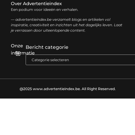
Over Advertentieindex
Een podium voor ideeën en verhalen.
— advertentieindex.be verzamelt blogs en artikelen vol
inspiratie, creativiteit en inzichten uit het dagelijks leven. Laat
je verrassen door uiteenlopende content.
Onze
Bericht categorie
informatie
Goede backlinks kopen: zo versterk je jouw online autoriteit op een slimme manier
Geld online verdienen: zo bouw je stap voor stap jouw digitale inkomen op
@2025 www.advertentieindex.be. All Right Reserved.​